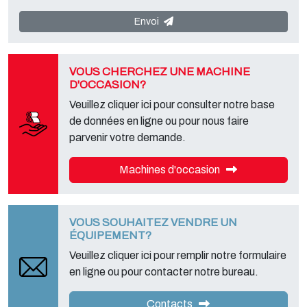
2000 S.r.l.
, situé
Via A. Dominutti, 6 37135 (VR) Italy
. Vos données
ne seront ni communiquées ni transmises à des tiers. Vous pouvez
Envoi
contacter le "Service Confidentialité" auprès du responsable du
traitement des données afin d'exercer tous les droits prévus et ainsi
obtenir une information complète, vous pouvez également
télécharger ces informations à partir de la page "confidentialité" de
VOUS CHERCHEZ UNE MACHINE
notre site.
D'OCCASION?
Veuillez cliquer ici pour consulter notre base
de données en ligne ou pour nous faire
parvenir votre demande.
Machines d'occasion
VOUS SOUHAITEZ VENDRE UN
ÉQUIPEMENT?
Veuillez cliquer ici pour remplir notre formulaire
en ligne ou pour contacter notre bureau.
Contacts