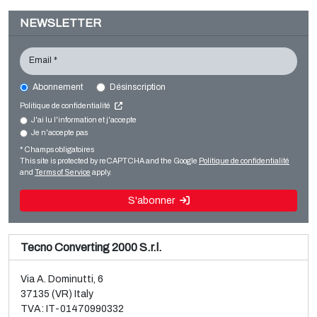
NEWSLETTER
Email *
Abonnement
Désinscription
CURIONI SUN MASTER
Politique de confidentialité
Bag making
J'ai lu l'information et j'accepte
Je n'accepte pas
Vente et démontage d’une ligne d’occasion BOPP
Paper bag making SOS
Brückner, 3 couches
* Champs obligatoires
Lire la suite
This site is protected by reCAPTCHA and the Google
Politique de confidentialité
Lire la suite
and
Terms of Service
apply.
S'abonner
Tecno Converting 2000 S.r.l.
Via A. Dominutti, 6
37135 (VR) Italy
TVA: IT-01470990332