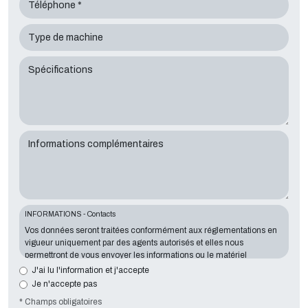
Téléphone *
Type de machine
Spécifications
Informations complémentaires
INFORMATIONS - Contacts
Vos données seront traitées conformément aux réglementations en
vigueur uniquement par des agents autorisés et elles nous
permettront de vous envoyer les informations ou le matériel
demandés. La communication d'information est essentielle au
J'ai lu l'information et j'accepte
regard de l'objectif exposé; les données manquantes nous mettront
Je n'accepte pas
dans l'impossibilité de vous contacter et de satisfaire vos demandes.
* Champs obligatoires
Le responsable du traitement des données est
Tecno Converting