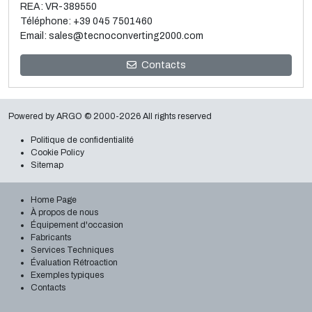
REA: VR-389550
Téléphone:
+39 045 7501460
Email:
sales@tecnoconverting2000.com
Vente et démontage de 3 métalliseurs Galileo
Contacts
Lire la suite
Powered by
ARGO
© 2000-2026 All rights reserved
Politique de confidentialité
Cookie Policy
Sitemap
Home Page
À propos de nous
Équipement d'occasion
Fabricants
Services Techniques
Évaluation Rétroaction
Exemples typiques
Contacts
Projet clé en main pour une ligne gonflage Reifenhauser