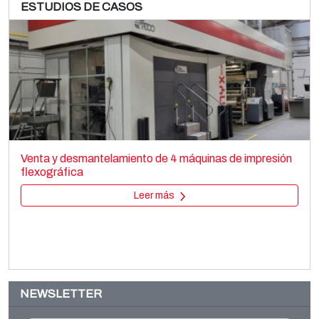
ESTUDIOS DE CASOS
BANDERA Coex 7
Film extrusion lines
Venta y desmantelamiento de 4 máquinas de impresión
Blown film
flexográfica
Leer más
Leer más
NEWSLETTER