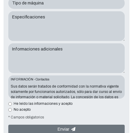
Tipo de máquina
Especificaciones
Informaciones adicionales
INFORMACIÓN - Contactos
Sus datos serán tratados de conformidad con la normativa vigente
solamente por funcionarios autorizados, sólo para dar curso al envío
de información o material solicitado. La concesión de los datos es
esencial en relación con la finalidad expuesta; los datos que faltan
He leído las informaciones y acepto
harán imposible contactar con usted y satisfacer sus peticiones. El
No acepto
responsable de los datos es
Tecno Converting 2000 S.r.l.
situado en
* Campos obligatorios
Via A. Dominutti, 6 37135 (VR) Italy
. Sus datos no serán
comunicados o difundidos a terceros. Puede ponerse en contacto
con el "Servicio de Privacy " en la parte Controller de datos para
Enviar