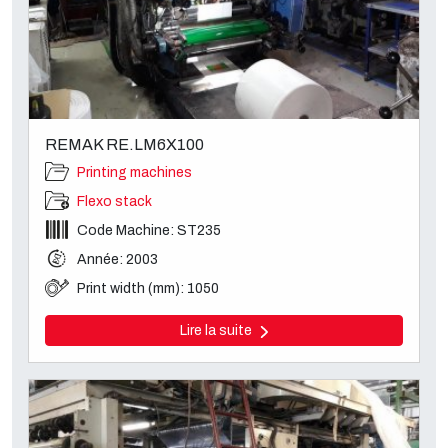
REMAK RE.LM6X100
Printing machines
Flexo stack
Code Machine: ST235
Année: 2003
Print width (mm): 1050
Lire la suite