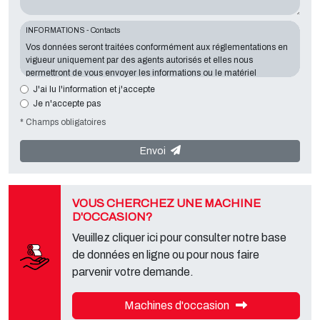
INFORMATIONS - Contacts
Vos données seront traitées conformément aux réglementations en
vigueur uniquement par des agents autorisés et elles nous
permettront de vous envoyer les informations ou le matériel
demandés. La communication d'information est essentielle au
J'ai lu l'information et j'accepte
regard de l'objectif exposé; les données manquantes nous mettront
Je n'accepte pas
dans l'impossibilité de vous contacter et de satisfaire vos demandes.
* Champs obligatoires
Le responsable du traitement des données est
Tecno Converting
2000 S.r.l.
, situé
Via A. Dominutti, 6 37135 (VR) Italy
. Vos données
ne seront ni communiquées ni transmises à des tiers. Vous pouvez
Envoi
contacter le "Service Confidentialité" auprès du responsable du
traitement des données afin d'exercer tous les droits prévus et ainsi
obtenir une information complète, vous pouvez également
télécharger ces informations à partir de la page "confidentialité" de
VOUS CHERCHEZ UNE MACHINE
notre site.
D'OCCASION?
Veuillez cliquer ici pour consulter notre base
de données en ligne ou pour nous faire
parvenir votre demande.
Machines d'occasion