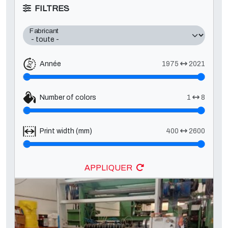
FILTRES
Fabricant
Année
1975
2021
Number of colors
1
8
Print width (mm)
400
2600
APPLIQUER