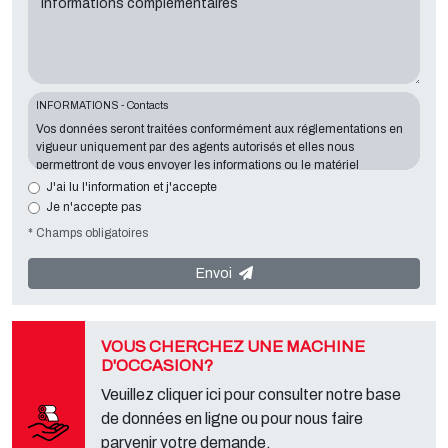
Informations complémentaires
INFORMATIONS - Contacts
Vos données seront traitées conformément aux réglementations en
vigueur uniquement par des agents autorisés et elles nous
permettront de vous envoyer les informations ou le matériel
demandés. La communication d'information est essentielle au
J'ai lu l'information et j'accepte
regard de l'objectif exposé; les données manquantes nous mettront
Je n'accepte pas
dans l'impossibilité de vous contacter et de satisfaire vos demandes.
* Champs obligatoires
Le responsable du traitement des données est
Tecno Converting
2000 S.r.l.
, situé
Via A. Dominutti, 6 37135 (VR) Italy
. Vos données
ne seront ni communiquées ni transmises à des tiers. Vous pouvez
Envoi
contacter le "Service Confidentialité" auprès du responsable du
traitement des données afin d'exercer tous les droits prévus et ainsi
obtenir une information complète, vous pouvez également
télécharger ces informations à partir de la page "confidentialité" de
VOUS CHERCHEZ UNE MACHINE
notre site.
D'OCCASION?
Veuillez cliquer ici pour consulter notre base
de données en ligne ou pour nous faire
parvenir votre demande.