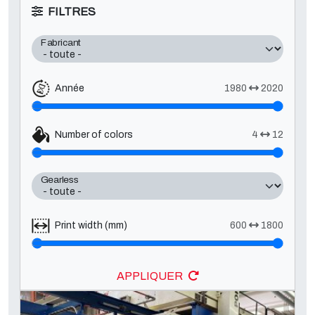
FILTRES
Fabricant
Année
1980
2020
Number of colors
4
12
Gearless
Print width (mm)
600
1800
APPLIQUER