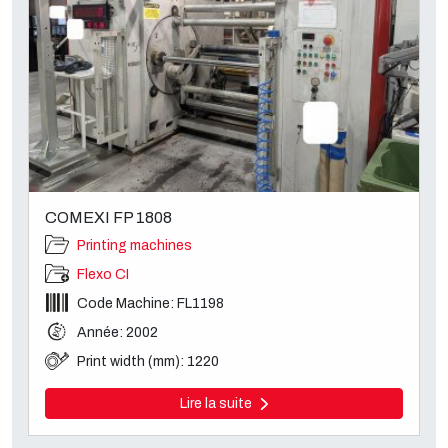
COMEXI FP 1808
Printing machines
Flexo CI
Code Machine: FL1198
Année: 2002
Print width (mm): 1220
Lire la suite