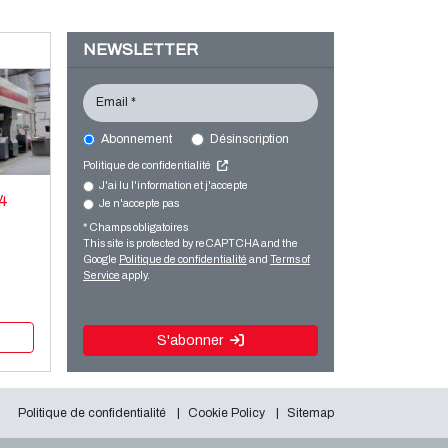
NEWSLETTER
Email *
Abonnement
Désinscription
Politique de confidentialité
J'ai lu l'information et j'accepte
 4
Je n'accepte pas
* Champs obligatoires
This site is protected by reCAPTCHA and the
Google
Politique de confidentialité
and
Terms of
Service
apply.
S'abonner
Politique de confidentialité
Cookie Policy
Sitemap