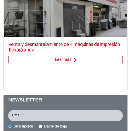
SITEC SMA 600-1300
Converting machines
Venta y desmantelamiento de 4 máquinas de impresión
Slitter rewinders
flexográfica
Leer más
Leer más
NEWSLETTER
Email *
Suscripción
Darse de baja
FISCHER & KRECKE F16 S