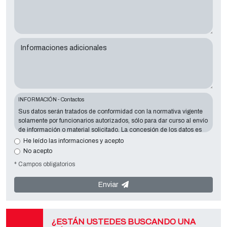
Informaciones adicionales
INFORMACIÓN - Contactos
Sus datos serán tratados de conformidad con la normativa vigente
solamente por funcionarios autorizados, sólo para dar curso al envío
de información o material solicitado. La concesión de los datos es
esencial en relación con la finalidad expuesta; los datos que faltan
He leído las informaciones y acepto
harán imposible contactar con usted y satisfacer sus peticiones. El
No acepto
responsable de los datos es
Tecno Converting 2000 S.r.l.
situado en
* Campos obligatorios
Via A. Dominutti, 6 37135 (VR) Italy
. Sus datos no serán
comunicados o difundidos a terceros. Puede ponerse en contacto
con el "Servicio de Privacy " en la parte Controller de datos para
Enviar
ejercer todos los derechos previstos y para obtener la información
completa, puede descargarlo en la página de la privacy adecuada
de este sitio.
¿ESTÁN USTEDES BUSCANDO UNA