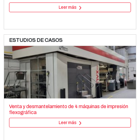
Leer más
ESTUDIOS DE CASOS
SML CAST COEX 5
Film extrusion lines
Venta y desmantelamiento de 4 máquinas de impresión
Cast film
flexográfica
Leer más
Leer más