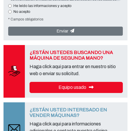
esencial en relación con la finalidad expuesta; los datos que faltan
He leído las informaciones y acepto
harán imposible contactar con usted y satisfacer sus peticiones. El
No acepto
responsable de los datos es
Tecno Converting 2000 S.r.l.
situado en
* Campos obligatorios
Via A. Dominutti, 6 37135 (VR) Italy
. Sus datos no serán
comunicados o difundidos a terceros. Puede ponerse en contacto
con el "Servicio de Privacy " en la parte Controller de datos para
Enviar
ejercer todos los derechos previstos y para obtener la información
completa, puede descargarlo en la página de la privacy adecuada
de este sitio.
¿ESTÁN USTEDES BUSCANDO UNA
MÁQUINA DE SEGUNDA MANO?
Haga click aqui para entrar en nuestro sitio
web o enviar su solicitud.
Equipo usado
¿ESTÁN USTED INTERESADO EN
VENDER MÁQUINAS?
Haga click aqui para informaciones
adicionales o contacte nuestra oficina.