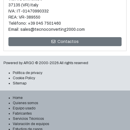
37135 (VR) Italy
IVA: IT-01470990332
REA: VR-389550
Teléfono:
+39 045 7501460
Email:
sales@tecnoconverting2000.com
Venta y desmontaje de 3 Metalizadoras al vacío Galileo
Contactos
Leer más
Powered by
ARGO
© 2000-2026 All rights reserved
Política de privacy
Cookie Policy
Sitemap
Home
Quienes somos
Equipo usado
Fabricantes
Servicios Técnicos
Valoración de equipos
Estudios de casos