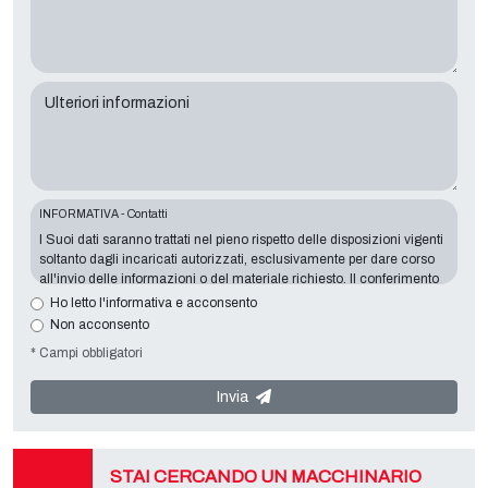
Ulteriori informazioni
INFORMATIVA - Contatti
I Suoi dati saranno trattati nel pieno rispetto delle disposizioni vigenti
soltanto dagli incaricati autorizzati, esclusivamente per dare corso
all'invio delle informazioni o del materiale richiesto. Il conferimento
dei dati è indispensabile in relazione alle finalità sopra esposte, il
Ho letto l'informativa e acconsento
mancato conferimento comporterà l’impossibilità di contattarla e di
Non acconsento
soddisfare le sue richieste. Titolare del Trattamento è
Tecno
* Campi obbligatori
Converting 2000 S.r.l.
con sede in
Via A. Dominutti, 6 37135 (VR)
Italy
. I Suoi dati non saranno comunicati a terzi, né diffusi. Lei potrà
rivolgersi al "Servizio Privacy" presso il titolare del trattamento per
Invia
esercitare i diritti previsti e per ottenere l’informativa completa,
scaricabile sulla apposita pagina privacy del presente sito.
STAI CERCANDO UN MACCHINARIO