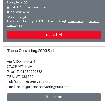
Privacy Policy
Converting machines
Ho letto l'informativa e acconsento
Non acconsento
Vendita e smontaggio linea usata per BOPP Brückner 3
Slitter rewinders
strati
* Campi obbligatori
Leggi tutto
This site is protected by reCAPTCHA and the Google
Privacy Policy
and
Terms of
Leggi tutto
Service
apply.
Iscriviti
Tecno Converting 2000 S.r.l.
Via A. Dominutti, 6
37135 (VR) Italy
P.Iva: IT-01470990332
REA: VR-389550
Telefono:
+39 045 7501460
Email:
sales@tecnoconverting2000.com
Vendita e smontaggio 3 metallizzatori vacuum usati
Contatti
Galileo