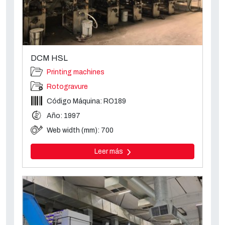
DCM HSL
Printing machines
Rotogravure
Código Máquina: RO189
Año: 1997
Web width (mm): 700
Leer más