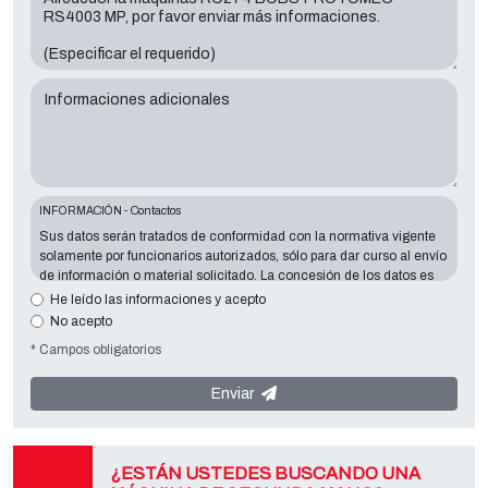
Informaciones adicionales
INFORMACIÓN - Contactos
Sus datos serán tratados de conformidad con la normativa vigente
solamente por funcionarios autorizados, sólo para dar curso al envío
de información o material solicitado. La concesión de los datos es
esencial en relación con la finalidad expuesta; los datos que faltan
He leído las informaciones y acepto
harán imposible contactar con usted y satisfacer sus peticiones. El
No acepto
responsable de los datos es
Tecno Converting 2000 S.r.l.
situado en
* Campos obligatorios
Via A. Dominutti, 6 37135 (VR) Italy
. Sus datos no serán
comunicados o difundidos a terceros. Puede ponerse en contacto
con el "Servicio de Privacy " en la parte Controller de datos para
Enviar
ejercer todos los derechos previstos y para obtener la información
completa, puede descargarlo en la página de la privacy adecuada
de este sitio.
¿ESTÁN USTEDES BUSCANDO UNA