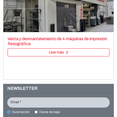
CURIONI CURIONI STARLINGER CB Starkon 100
Bag making
Venta y desmantelamiento de 4 máquinas de impresión
Paper bag making SOS
flexográfica
Leer más
Leer más
NEWSLETTER
Email *
Suscripción
Darse de baja
WINDMÖLLER & HÖLSCHER AD2360/22