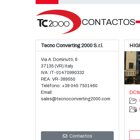
CONTACTOS
Tecno Converting 2000 S.r.l.
HIG
Via A. Dominutti, 6
37135 (VR) Italy
IVA: IT-01470990332
REA: VR-389550
Teléfono:
+39 045 7501460
DCM
Email:
sales@tecnoconverting2000.com
Contactos