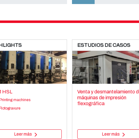
HLIGHTS
ESTUDIOS DE CASOS
 HSL
Venta y desmantelamiento d
máquinas de impresión
Printing machines
flexográfica
Rotogravure
Leer más
Leer más