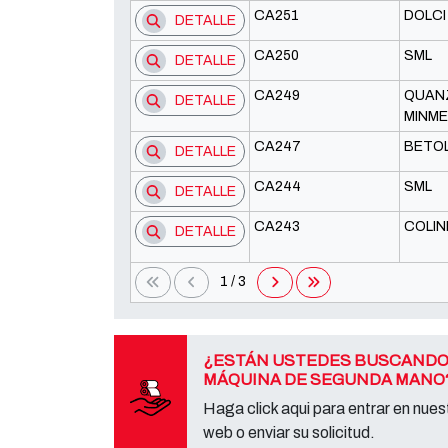
CA251
DOLCI
DETALLE
CA250
SML
DETALLE
CA249
QUAN
DETALLE
MINM
CA247
BETO
DETALLE
CA244
SML
DETALLE
CA243
COLIN
DETALLE
1 / 3
¿ESTÁN USTEDES BUSCANDO
MÁQUINA DE SEGUNDA MANO
Haga click aqui para entrar en nuest
web o enviar su solicitud.