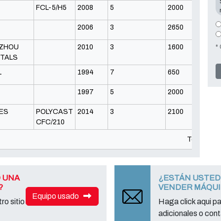
FCL-5/H5
2008
5
2000
2006
3
2650
*
ZHOU
2010
3
1600
ETALS
L
1994
7
650
1997
5
2000
ES
POLYCAST
2014
3
2100
CFC/210
Total: 43
 UNA
¿ESTÁN USTED
?
VENDER MÁQU
Equipo usado
ro sitio
Haga click aqui p
adicionales o cont