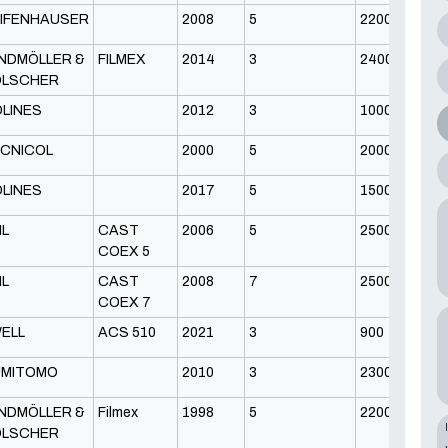
IFENHAUSER
2008
5
2200
NDMÖLLER &
FILMEX
2014
3
2400
ÖLSCHER
LINES
2012
3
1000
CNICOL
2000
5
2000
LINES
2017
5
1500
L
CAST
2006
5
2500
COEX 5
L
CAST
2008
7
2500
COEX 7
ELL
ACS 510
2021
3
900
UMITOMO
2010
3
2300
NDMÖLLER &
Filmex
1998
5
2200
ÖLSCHER