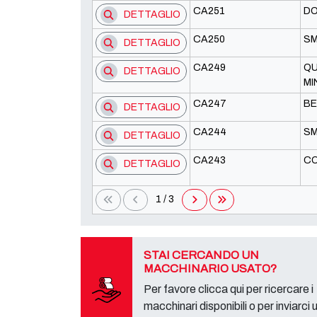
CA251
DO
DETTAGLIO
CA250
SM
DETTAGLIO
CA249
Q
DETTAGLIO
MI
CA247
BE
DETTAGLIO
CA244
SM
DETTAGLIO
CA243
CO
DETTAGLIO
1 / 3
STAI CERCANDO UN
MACCHINARIO USATO?
Per favore clicca qui per ricercare i
macchinari disponibili o per inviarci 