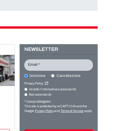
NEWSLETTER
Email *
Iscrizione
Cancellazione
Privacy Policy
Ho letto l'informativa e acconsento
Non acconsento
* Campi obbligatori
This site is protected by reCAPTCHA and the
Google
Privacy Policy
and
Terms of Service
apply.