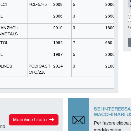
LCI
FCL-5/H5
2008
5
2000
L
2006
3
2650
* 
UANZHOU
2010
3
1600
NMETALS
TOL
1994
7
650
L
1997
5
2000
LINES
POLYCAST
2014
3
2100
CFC/210
Tota
SEI INTERESS
MACCHINARI U
Macchine Usate
Per favore clicca q
una
modulo online.