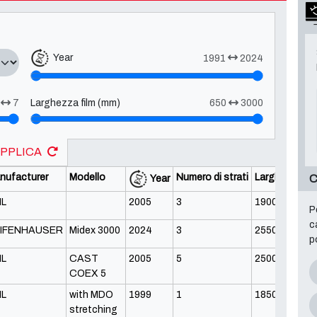
Year
1991
2024
1
7
Larghezza film (mm)
650
3000
PPLICA
nufacturer
Modello
Numero di strati
Larghezza fil
C
Year
L
2005
3
1900
P
c
IFENHAUSER
Midex 3000
2024
3
2550
p
L
CAST
2005
5
2500
COEX 5
L
with MDO
1999
1
1850
stretching