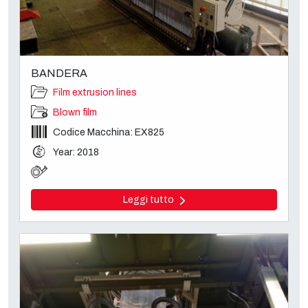
BANDERA
Film extrusion lines
Blown film
Codice Macchina: EX825
Year: 2018
Leggi tutto