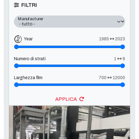
FILTRI
Manufacturer
Year
1985
2023
Numero di strati
1
9
Larghezza film
700
12000
APPLICA