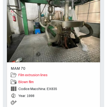
MAM 70
Film extrusion lines
Blown film
Codice Macchina: EX835
Year: 1998