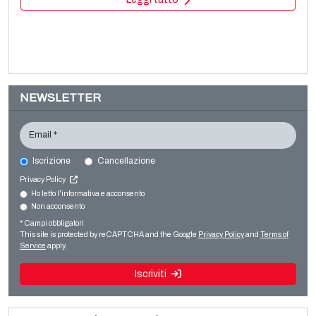
NEWSLETTER
Email *
Iscrizione
Cancellazione
TORNINOVA
Privacy Policy
Printing machines
Ho letto l'informativa e acconsento
Non acconsento
Vendita e smontaggio linea usata per BOPP Brückner 3
Flexo stack
strati
* Campi obbligatori
Leggi tutto
This site is protected by reCAPTCHA and the Google
Privacy Policy
and
Terms of
Leggi tutto
Service
apply.
Iscriviti