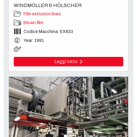
WINDMÖLLER & HÖLSCHER
Film extrusion lines
Blown film
Codice Macchina: EX833
Year: 1991
Leggi tutto