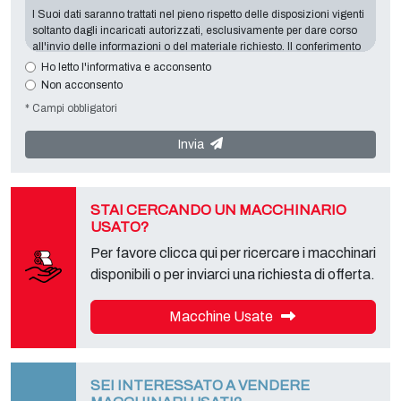
I Suoi dati saranno trattati nel pieno rispetto delle disposizioni vigenti
soltanto dagli incaricati autorizzati, esclusivamente per dare corso
all'invio delle informazioni o del materiale richiesto. Il conferimento
dei dati è indispensabile in relazione alle finalità sopra esposte, il
Ho letto l'informativa e acconsento
mancato conferimento comporterà l’impossibilità di contattarla e di
Non acconsento
soddisfare le sue richieste. Titolare del Trattamento è
Tecno
* Campi obbligatori
Converting 2000 S.r.l.
con sede in
Via A. Dominutti, 6 37135 (VR)
Italy
. I Suoi dati non saranno comunicati a terzi, né diffusi. Lei potrà
rivolgersi al "Servizio Privacy" presso il titolare del trattamento per
Invia
esercitare i diritti previsti e per ottenere l’informativa completa,
scaricabile sulla apposita pagina privacy del presente sito.
STAI CERCANDO UN MACCHINARIO
USATO?
Per favore clicca qui per ricercare i macchinari
disponibili o per inviarci una richiesta di offerta.
Macchine Usate
SEI INTERESSATO A VENDERE