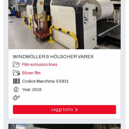
WINDMÖLLER & HÖLSCHER VAREX
Film extrusion lines
Blown film
Codice Macchina: EX831
Year: 2016
Leggi tutto