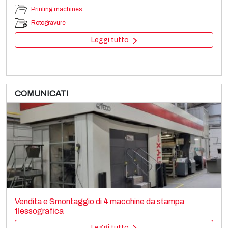
Printing machines
Rotogravure
Leggi tutto
COMUNICATI
SML CAST COEX 5
Film extrusion lines
Vendita e Smontaggio di 4 macchine da stampa
Cast film
flessografica
Leggi tutto
Leggi tutto