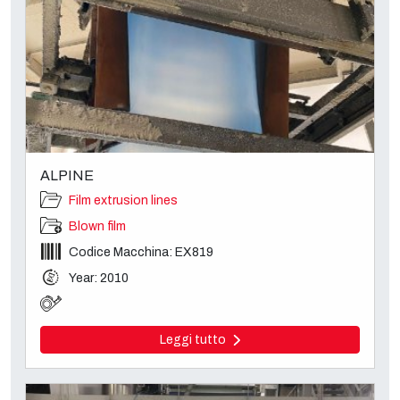
ALPINE
Film extrusion lines
Blown film
Codice Macchina: EX819
Year: 2010
Leggi tutto