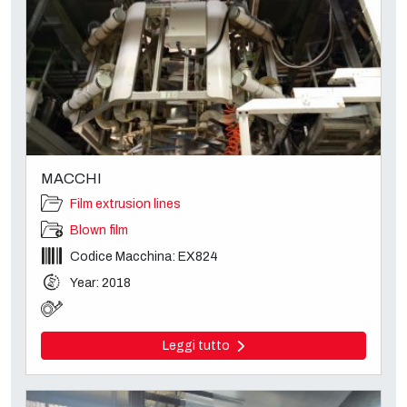
MACCHI
Film extrusion lines
Blown film
Codice Macchina: EX824
Year: 2018
Leggi tutto