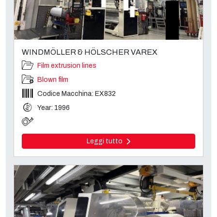
WINDMÖLLER & HÖLSCHER VAREX
Film extrusion lines
Blown film
Codice Macchina: EX832
Year: 1996
Leggi tutto