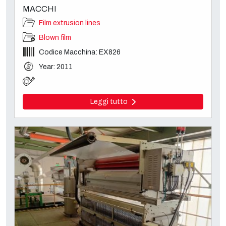
MACCHI
Film extrusion lines
Blown film
Codice Macchina: EX826
Year: 2011
Leggi tutto