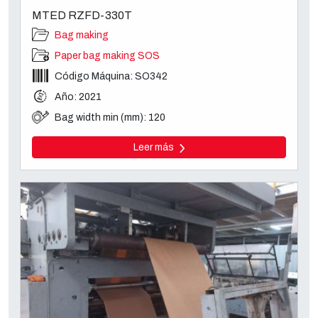
MTED RZFD-330T
Bag making
Paper bag making SOS
Código Máquina: SO342
Año: 2021
Bag width min (mm): 120
Leer más