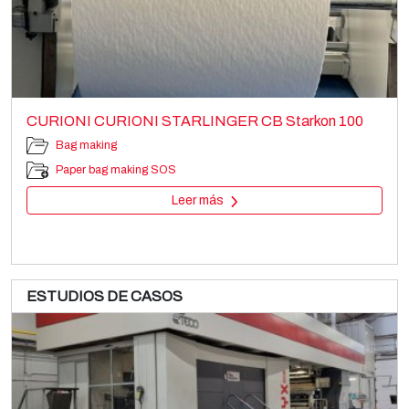
CURIONI CURIONI STARLINGER CB Starkon 100
Bag making
Paper bag making SOS
Leer más
ESTUDIOS DE CASOS
NORDMECCANICA DUPLEX SL 450
Converting machines
Venta y desmantelamiento de 4 máquinas de impresión
Laminators and coaters