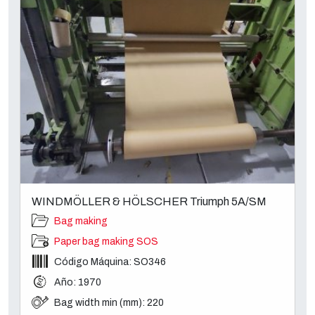
WINDMÖLLER & HÖLSCHER Triumph 5A/SM
Bag making
Paper bag making SOS
Código Máquina: SO346
Año: 1970
Bag width min (mm): 220