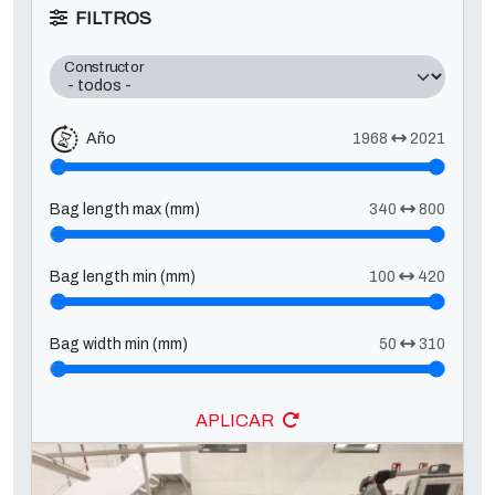
FILTROS
Constructor
Año
1968
2021
Bag length max (mm)
340
800
Bag length min (mm)
100
420
Bag width min (mm)
50
310
APLICAR