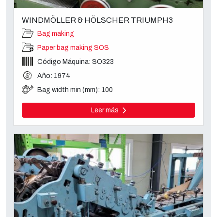
WINDMÖLLER & HÖLSCHER TRIUMPH3
Bag making
Paper bag making SOS
Código Máquina: SO323
Año: 1974
Bag width min (mm): 100
Leer más