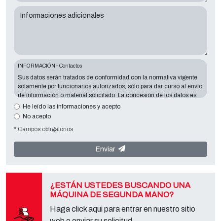
Informaciones adicionales
INFORMACIÓN - Contactos
Sus datos serán tratados de conformidad con la normativa vigente
solamente por funcionarios autorizados, sólo para dar curso al envío
de información o material solicitado. La concesión de los datos es
esencial en relación con la finalidad expuesta; los datos que faltan
He leído las informaciones y acepto
harán imposible contactar con usted y satisfacer sus peticiones. El
No acepto
responsable de los datos es
Tecno Converting 2000 S.r.l.
situado en
* Campos obligatorios
Via A. Dominutti, 6 37135 (VR) Italy
. Sus datos no serán
comunicados o difundidos a terceros. Puede ponerse en contacto
con el "Servicio de Privacy " en la parte Controller de datos para
Enviar
ejercer todos los derechos previstos y para obtener la información
completa, puede descargarlo en la página de la privacy adecuada
de este sitio.
¿ESTÁN USTEDES BUSCANDO UNA
MÁQUINA DE SEGUNDA MANO?
Haga click aqui para entrar en nuestro sitio
web o enviar su solicitud.