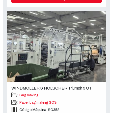
WINDMÖLLER & HÖLSCHER Triumph 5 QT
Bag making
Paper bag making SOS
Código Máquina: SO352