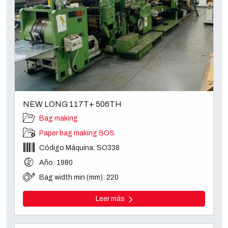
NEW LONG 117T+ 506TH
Bag making
Paper bag making SOS
Código Máquina: SO338
Año: 1980
Bag width min (mm): 220
Leer más