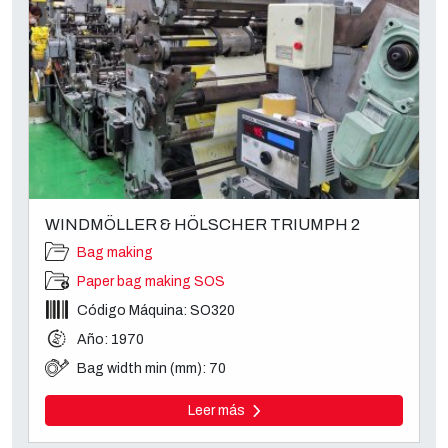
WINDMÖLLER & HÖLSCHER TRIUMPH 2
Bag making
Paper bag making SOS
Código Máquina: SO320
Año: 1970
Bag width min (mm): 70
Leer más