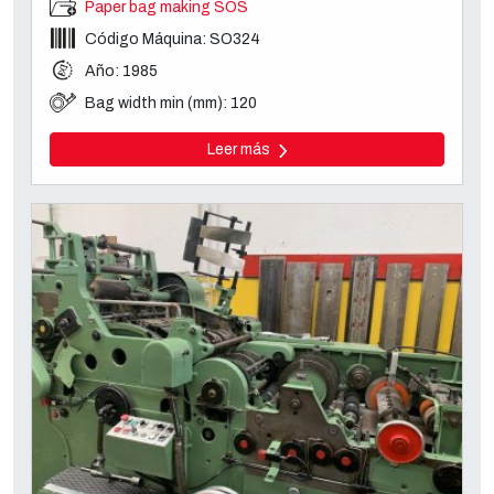
Paper bag making SOS
Código Máquina: SO324
Año: 1985
Bag width min (mm): 120
Leer más