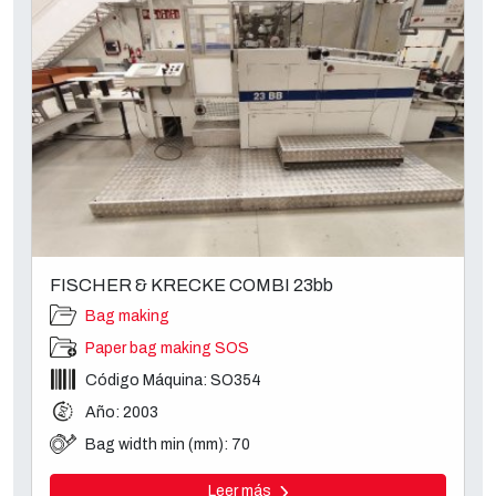
FISCHER & KRECKE COMBI 23bb
Bag making
Paper bag making SOS
Código Máquina: SO354
Año: 2003
Bag width min (mm): 70
Leer más