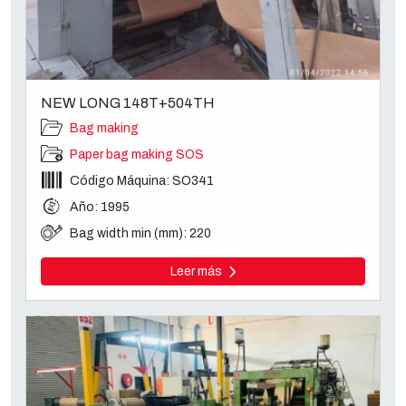
NEW LONG 148T+504TH
Bag making
Paper bag making SOS
Código Máquina: SO341
Año: 1995
Bag width min (mm): 220
Leer más