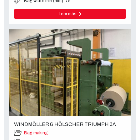
Bag width min (mm): 75
Leer más
WINDMÖLLER & HÖLSCHER TRIUMPH 3A
Bag making