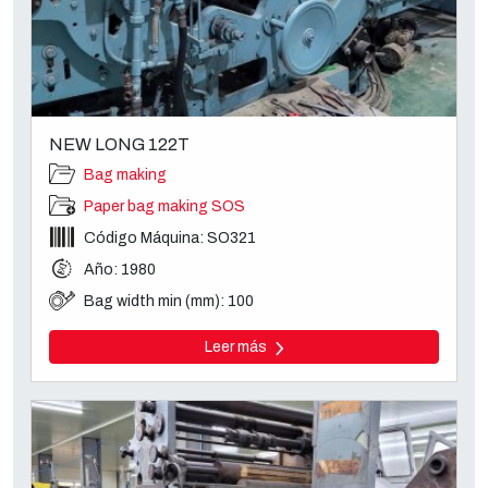
NEW LONG 122T
Bag making
Paper bag making SOS
Código Máquina: SO321
Año: 1980
Bag width min (mm): 100
Leer más