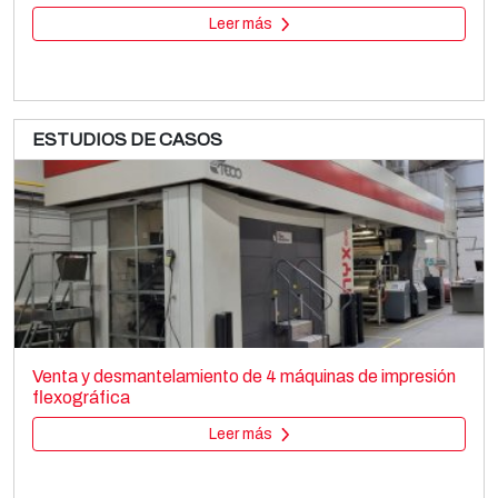
Leer más
ESTUDIOS DE CASOS
EREMA PC1006T
Film extrusion lines
Venta y desmantelamiento de 4 máquinas de impresión
Regranulators
flexográfica
Leer más
Leer más