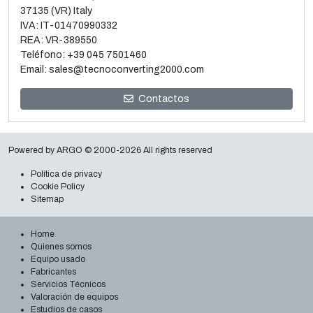
37135 (VR) Italy
IVA: IT-01470990332
REA: VR-389550
Teléfono:
+39 045 7501460
Email:
sales@tecnoconverting2000.com
Venta y desmontaje de 3 Metalizadoras al vacío Galileo
Contactos
Leer más
Powered by
ARGO
© 2000-2026 All rights reserved
Política de privacy
Cookie Policy
Sitemap
Home
Quienes somos
Equipo usado
Fabricantes
Servicios Técnicos
Valoración de equipos
Estudios de casos