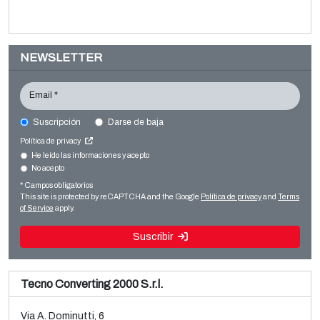
NEWSLETTER
Email *
Suscripción
Darse de baja
FISCHER & KRECKE F16 S
Política de privacy
Printing machines
He leído las informaciones y acepto
No acepto
Venta y desmontaje de línea BOPP Brückner 3 capas
Flexo CI
usada
* Campos obligatorios
Leer más
This site is protected by reCAPTCHA and the Google
Política de privacy
and
Terms
Leer más
of Service
apply.
Suscribir
Tecno Converting 2000 S.r.l.
Via A. Dominutti, 6