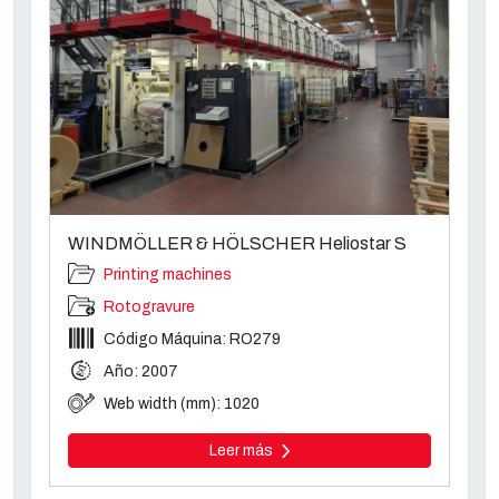
WINDMÖLLER & HÖLSCHER Heliostar S
Printing machines
Rotogravure
Código Máquina: RO279
Año: 2007
Web width (mm): 1020
Leer más