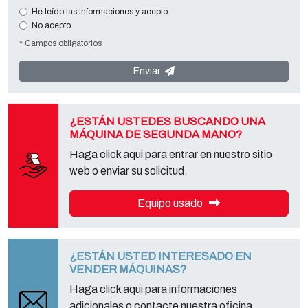
esencial en relación con la finalidad expuesta; los datos que faltan
He leído las informaciones y acepto
harán imposible contactar con usted y satisfacer sus peticiones. El
No acepto
responsable de los datos es
Tecno Converting 2000 S.r.l.
situado en
* Campos obligatorios
Via A. Dominutti, 6 37135 (VR) Italy
. Sus datos no serán
comunicados o difundidos a terceros. Puede ponerse en contacto
con el "Servicio de Privacy " en la parte Controller de datos para
Enviar
ejercer todos los derechos previstos y para obtener la información
completa, puede descargarlo en la página de la privacy adecuada
de este sitio.
¿ESTÁN USTEDES BUSCANDO UNA
MÁQUINA DE SEGUNDA MANO?
Haga click aqui para entrar en nuestro sitio
web o enviar su solicitud.
Equipo usado
¿ESTÁN USTED INTERESADO EN
VENDER MÁQUINAS?
Haga click aqui para informaciones
adicionales o contacte nuestra oficina.