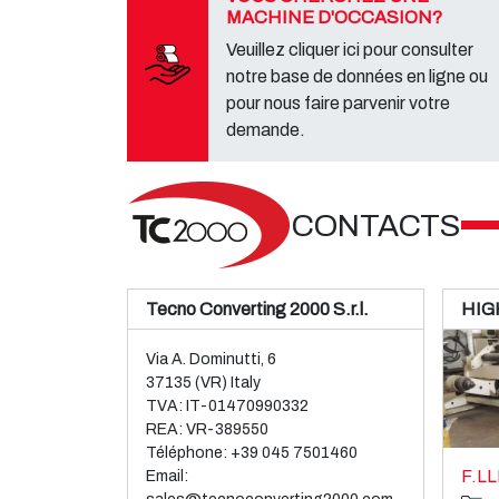
MACHINE D'OCCASION?
Veuillez cliquer ici pour consulter
notre base de données en ligne ou
pour nous faire parvenir votre
demande.
CONTACTS
Tecno Converting 2000 S.r.l.
HIG
Via A. Dominutti, 6
37135 (VR) Italy
TVA: IT-01470990332
REA: VR-389550
Téléphone:
+39 045 7501460
F.LL
Email: