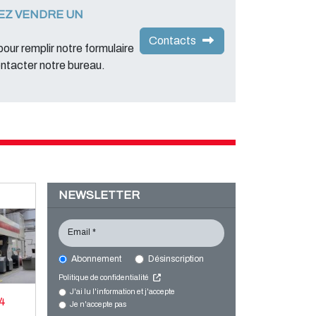
EZ VENDRE UN
Contacts
 pour remplir notre formulaire
ontacter notre bureau.
NEWSLETTER
Email *
Abonnement
Désinscription
Politique de confidentialité
J'ai lu l'information et j'accepte
 4
Je n'accepte pas