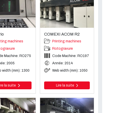
io
COMEXI ACOM R2
nting machines
Printing machines
ogravure
Rotogravure
de Machine: RO275
Code Machine: RO197
ée: 2005
Année: 2014
 width (mm): 1300
Web width (mm): 1050
ire la suite
Lire la suite