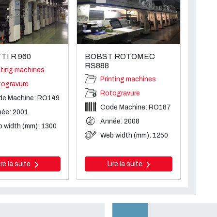
TI R 960
BOBST ROTOMEC
RS888
nting machines
Printing machines
ogravure
Rotogravure
de Machine: RO149
Code Machine: RO187
ée: 2001
Année: 2008
 width (mm): 1300
Web width (mm): 1250
ire la suite
Lire la suite