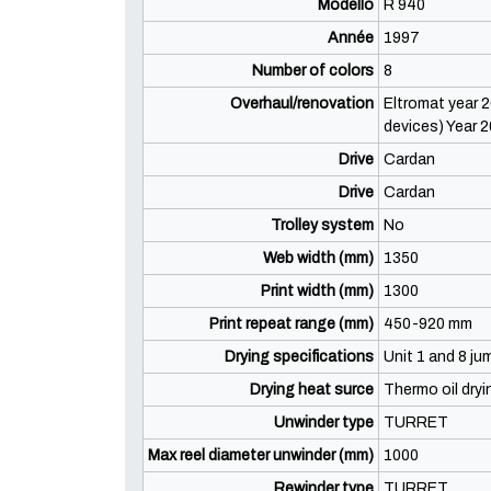
Modello
R 940
Année
1997
Number of colors
8
Overhaul/renovation
Eltromat year 2
devices) Year 
Drive
Cardan
Drive
Cardan
Trolley system
No
Web width (mm)
1350
Print width (mm)
1300
Print repeat range (mm)
450-920 mm
Drying specifications
Unit 1 and 8 ju
Drying heat surce
Thermo oil dryi
Unwinder type
TURRET
Max reel diameter unwinder (mm)
1000
Rewinder type
TURRET