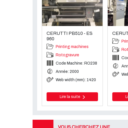
CERUTTI PB510 - ES
CERUT
960
Pri
Printing machines
Rot
Rotogravure
Co
Code Machine: RO238
Ann
Année: 2000
Web
Web width (mm): 1420
Lire la suite
L
VOUS CHERCHEZ UNE