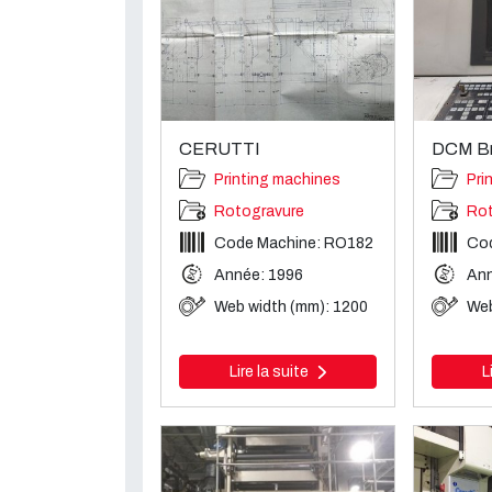
CERUTTI
DCM Br
Printing machines
Pri
Rotogravure
Rot
Code Machine: RO182
Co
Année: 1996
Ann
Web width (mm): 1200
Web
Lire la suite
L