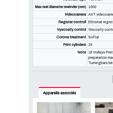
Max reel diameter rewinder (mm)
1000
Videocamera
AVT videocamer
Register controll
Eltromat regist
Vyscosity control
Viscosity contr
Corona treatment
Softal
Print cylinders
16
Note
16 trolleys Pr
preparation ma
Turningbars bef
Appareils associés