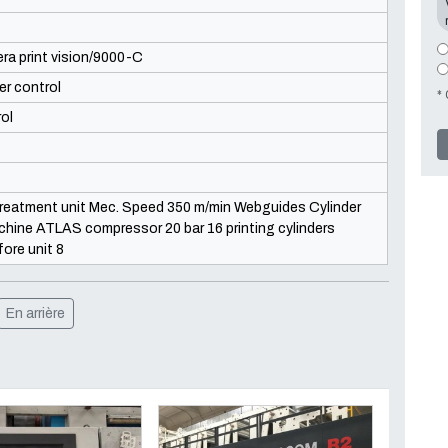
a print vision/9000-C
er control
*
ol
etreatment unit Mec. Speed 350 m/min Webguides Cylinder
chine ATLAS compressor 20 bar 16 printing cylinders
ore unit 8
En arrière