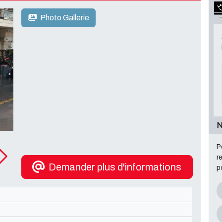
Photo Gallerie
N
P
r
Demander plus d'informations
p