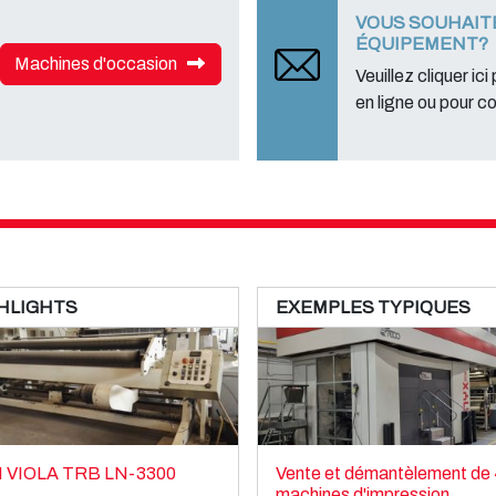
VOUS SOUHAIT
ÉQUIPEMENT?
Machines d'occasion
Veuillez cliquer ici
en ligne ou pour c
HLIGHTS
EXEMPLES TYPIQUES
I VIOLA TRB LN-3300
Vente et démantèlement de
machines d'impression