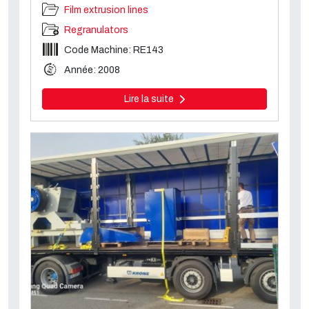
Film extrusion lines
Regranulators
Code Machine: RE143
Année: 2008
Lire la suite