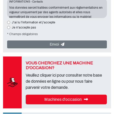
INFORMATIONS - Contacts
Vos données seront traitées conformément aux réglementations en
vigueur uniquement par des agents autorisés et elles nous
permettront de vous envoyer les informations ou le matériel
demandés. La communication d'information est essentielle au
J'ai lu l'information et j'accepte
regard de l'objectif exposé; les données manquantes nous mettront
Je n'accepte pas
dans l'impossibilité de vous contacter et de satisfaire vos demandes.
* Champs obligatoires
Le responsable du traitement des données est
Tecno Converting
2000 S.r.l.
, situé
Via A. Dominutti, 6 37135 (VR) Italy
. Vos données
ne seront ni communiquées ni transmises à des tiers. Vous pouvez
Envoi
contacter le "Service Confidentialité" auprès du responsable du
traitement des données afin d'exercer tous les droits prévus et ainsi
obtenir une information complète, vous pouvez également
télécharger ces informations à partir de la page "confidentialité" de
VOUS CHERCHEZ UNE MACHINE
notre site.
D'OCCASION?
Veuillez cliquer ici pour consulter notre base
de données en ligne ou pour nous faire
parvenir votre demande.
Machines d'occasion