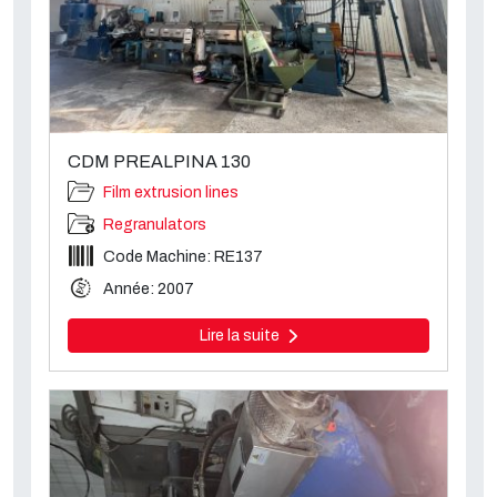
CDM PREALPINA 130
Film extrusion lines
Regranulators
Code Machine: RE137
Année: 2007
Lire la suite