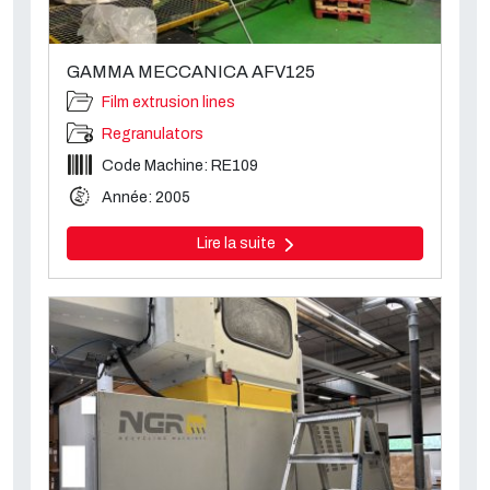
GAMMA MECCANICA AFV125
Film extrusion lines
Regranulators
Code Machine: RE109
Année: 2005
Lire la suite