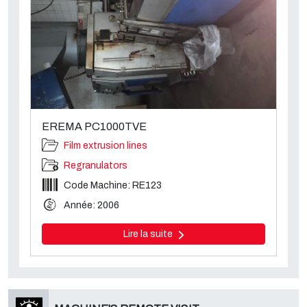
EREMA PC1000TVE
Film extrusion lines
Regranulators
Code Machine: RE123
Année: 2006
Lire la suite