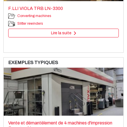
F.LLI VIOLA TRB LN-3300
Converting machines
Slitter rewinders
Lire la suite
EXEMPLES TYPIQUES
SML CAST COEX 5
Film extrusion lines
Vente et démantèlement de 4 machines d'impression
Cast film