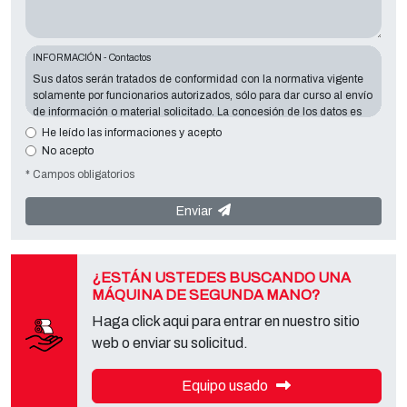
INFORMACIÓN - Contactos
Sus datos serán tratados de conformidad con la normativa vigente
solamente por funcionarios autorizados, sólo para dar curso al envío
de información o material solicitado. La concesión de los datos es
esencial en relación con la finalidad expuesta; los datos que faltan
He leído las informaciones y acepto
harán imposible contactar con usted y satisfacer sus peticiones. El
No acepto
responsable de los datos es
Tecno Converting 2000 S.r.l.
situado en
* Campos obligatorios
Via A. Dominutti, 6 37135 (VR) Italy
. Sus datos no serán
comunicados o difundidos a terceros. Puede ponerse en contacto
con el "Servicio de Privacy " en la parte Controller de datos para
Enviar
ejercer todos los derechos previstos y para obtener la información
completa, puede descargarlo en la página de la privacy adecuada
de este sitio.
¿ESTÁN USTEDES BUSCANDO UNA
MÁQUINA DE SEGUNDA MANO?
Haga click aqui para entrar en nuestro sitio
web o enviar su solicitud.
Equipo usado