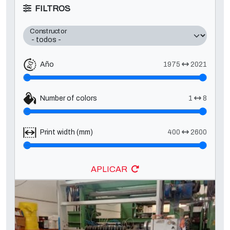
FILTROS
Constructor
Año
1975
2021
Number of colors
1
8
Print width (mm)
400
2600
APLICAR