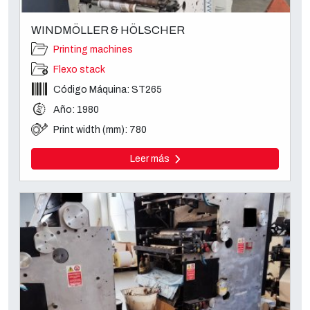
WINDMÖLLER & HÖLSCHER
Printing machines
Flexo stack
Código Máquina: ST265
Año: 1980
Print width (mm): 780
Leer más