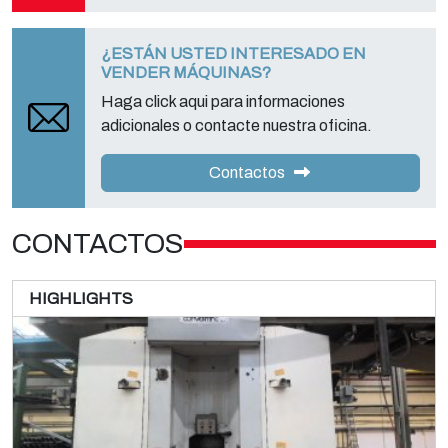
¿ESTÁN USTED INTERESADO EN
VENDER MÁQUINAS?
Haga click aqui para informaciones
adicionales o contacte nuestra oficina.
UTECO Blenda
Contactos
Printing machines
Flexo stack
CONTACTOS
Leer más
HIGHLIGHTS