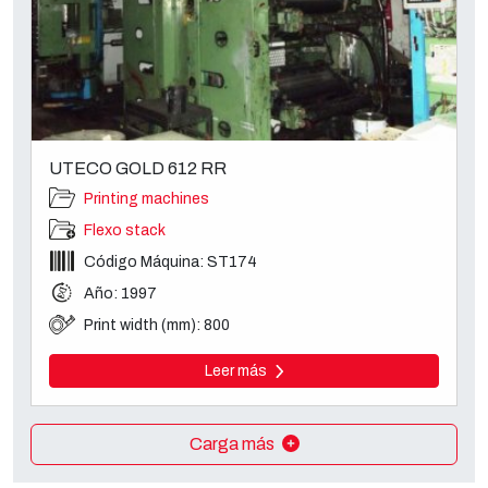
UTECO GOLD 612 RR
Printing machines
Flexo stack
Código Máquina: ST174
Año: 1997
Print width (mm): 800
Leer más
Carga más