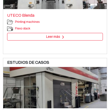
UTECO ONYX 876 + 1
Printing machines
Venta y desmantelamiento de 4 máquinas de impresión
Flexo CI
flexográfica
Leer más
Leer más
ESTUDIOS DE CASOS
WINDMÖLLER & HÖLSCHER ASTRAFLEX
Printing machines