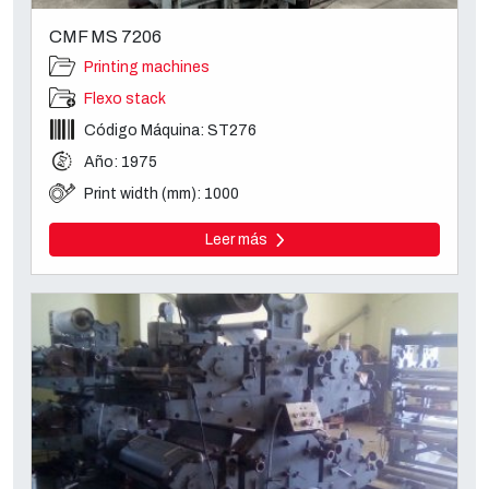
CMF MS 7206
Printing machines
Flexo stack
Código Máquina: ST276
Año: 1975
Print width (mm): 1000
Leer más