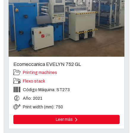
Ecomeccanica EVELYN 752 GL
Printing machines
Flexo stack
Código Máquina: ST273
Año: 2021
Print width (mm): 750
Leer más