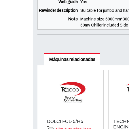
Web guide
Yes
Rewinder description
Suitable for jumbo and han
Note
Machine size 6000mm*300
50my Chiller included Side
Máquinas relacionadas
DOLCI FCL-5/H5
TECHN
ENGIN