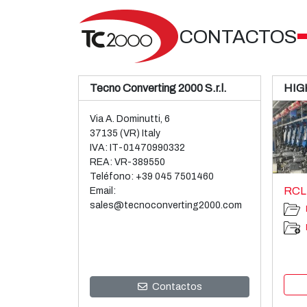
CONTACTOS
Tecno Converting 2000 S.r.l.
HIG
Via A. Dominutti, 6
37135 (VR) Italy
IVA: IT-01470990332
REA: VR-389550
Teléfono:
+39 045 7501460
RCL
Email:
sales@tecnoconverting2000.com
Contactos