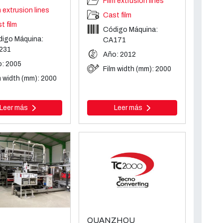
Film extrusion lines
m extrusion lines
Cast film
t film
Código Máquina:
igo Máquina:
CA171
231
Año: 2012
: 2005
Film width (mm): 2000
m width (mm): 2000
Leer más
Leer más
QUANZHOU