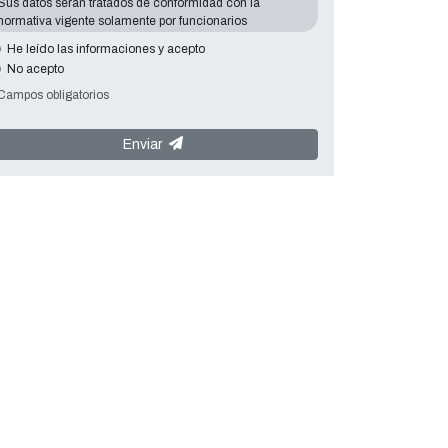
Sus datos serán tratados de conformidad con la
normativa vigente solamente por funcionarios
autorizados, sólo para dar curso al envío de información
He leído las informaciones y acepto
o material solicitado. La concesión de los datos es
No acepto
esencial en relación con la finalidad expuesta; los datos
que faltan harán imposible contactar con usted y
 Campos obligatorios
satisfacer sus peticiones. El responsable de los datos es
Tecno Converting 2000 S.r.l.
situado en
Via A.
Enviar
Dominutti, 6 37135 (VR) Italy
. Sus datos no serán
comunicados o difundidos a terceros. Puede ponerse en
contacto con el "Servicio de Privacy " en la parte
Controller de datos para ejercer todos los derechos
previstos y para obtener la información completa, puede
descargarlo en la página de la privacy adecuada de este
sitio.