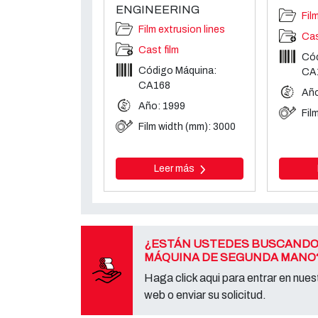
ENGINEERING
Fil
Film extrusion lines
Cas
Cast film
Cód
Código Máquina:
CA
CA168
Año
Año: 1999
Fil
Film width (mm): 3000
Leer más
¿ESTÁN USTEDES BUSCANDO
MÁQUINA DE SEGUNDA MANO
Haga click aqui para entrar en nuest
web o enviar su solicitud.