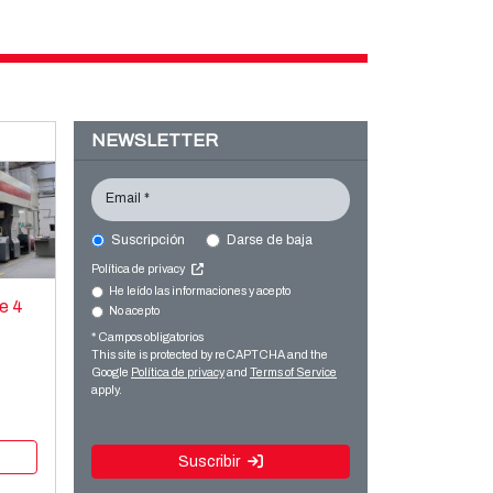
NEWSLETTER
Email *
Suscripción
Darse de baja
Política de privacy
He leído las informaciones y acepto
e 4
No acepto
* Campos obligatorios
This site is protected by reCAPTCHA and the
Google
Política de privacy
and
Terms of Service
apply.
Suscribir