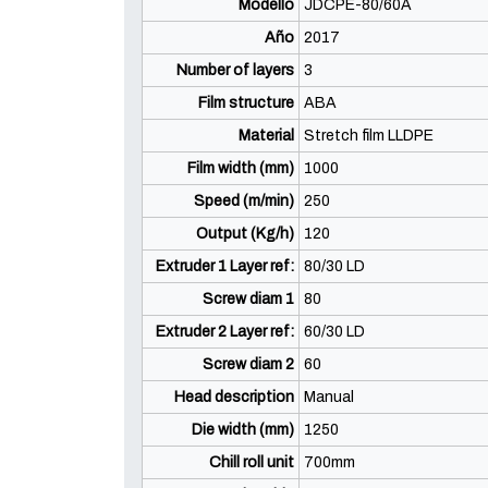
Modello
JDCPE-80/60A
Año
2017
Number of layers
3
Film structure
ABA
Material
Stretch film LLDPE
Film width (mm)
1000
Speed (m/min)
250
Output (Kg/h)
120
Extruder 1 Layer ref:
80/30 LD
Screw diam 1
80
Extruder 2 Layer ref:
60/30 LD
Screw diam 2
60
Head description
Manual
Die width (mm)
1250
Chill roll unit
700mm