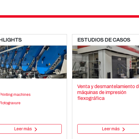
HLIGHTS
ESTUDIOS DE CASOS
Venta y desmantelamiento d
máquinas de impresión
Printing machines
flexográfica
Rotogravure
Leer más
Leer más