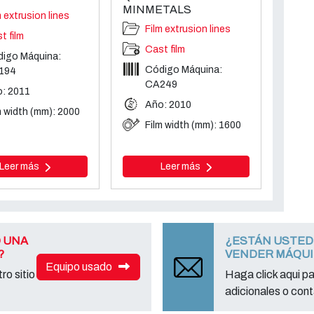
MINMETALS
m extrusion lines
Film extrusion lines
t film
Cast film
igo Máquina:
Código Máquina:
194
CA249
: 2011
Año: 2010
m width (mm): 2000
Film width (mm): 1600
Leer más
Leer más
 UNA
¿ESTÁN USTED
?
VENDER MÁQU
Equipo usado
ro sitio
Haga click aqui p
adicionales o cont