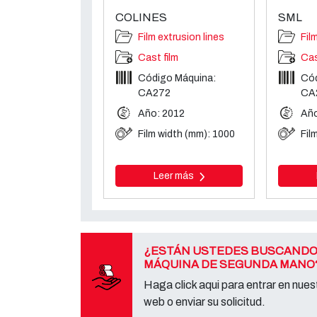
COLINES
SML
Film extrusion lines
Fil
Cast film
Cas
Código Máquina:
Cód
CA272
CA
Año: 2012
Año
Film width (mm): 1000
Fil
Leer más
¿ESTÁN USTEDES BUSCANDO
MÁQUINA DE SEGUNDA MANO
Haga click aqui para entrar en nuest
web o enviar su solicitud.