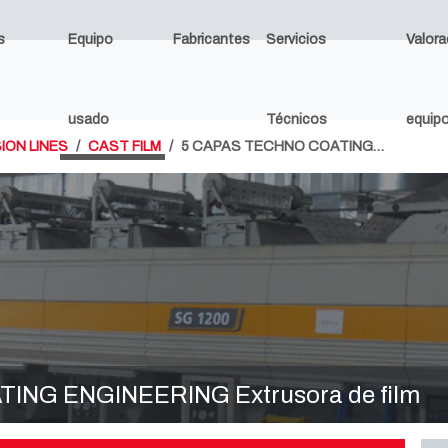
s
Equipo
Fabricantes
Servicios
Valora
usado
Técnicos
equip
ION LINES
CAST FILM
5 CAPAS TECHNO COATING…
ING ENGINEERING Extrusora de film