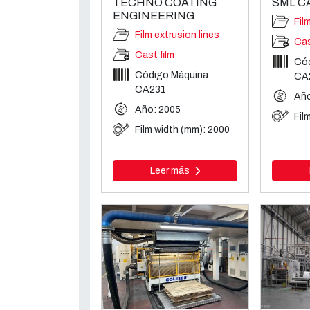
TECHNO COATING
SML C
ENGINEERING
Fil
Film extrusion lines
Cas
Cast film
Cód
Código Máquina:
CA
CA231
Año
Año: 2005
Fil
Film width (mm): 2000
Leer más