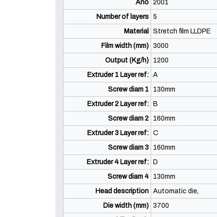
Año
2001
Number of layers
5
Material
Stretch film LLDPE
Film width (mm)
3000
Output (Kg/h)
1200
Extruder 1 Layer ref:
A
Screw diam 1
130mm
Extruder 2 Layer ref:
B
Screw diam 2
160mm
Extruder 3 Layer ref:
C
Screw diam 3
160mm
Extruder 4 Layer ref:
D
Screw diam 4
130mm
Head description
Automatic die,
Die width (mm)
3700