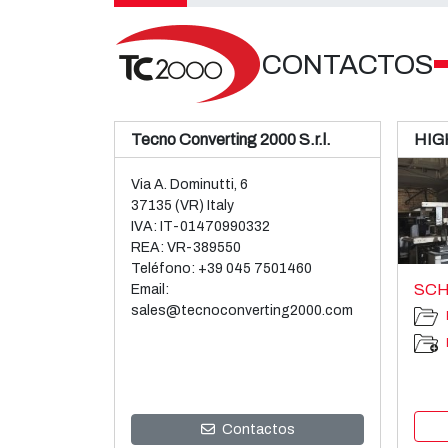
CONTACTOS
Tecno Converting 2000 S.r.l.
HIG
Via A. Dominutti, 6
37135 (VR) Italy
IVA: IT-01470990332
REA: VR-389550
Teléfono:
+39 045 7501460
SCH
Email:
sales@tecnoconverting2000.com
Contactos