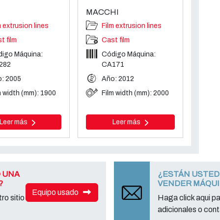
MACCHI
m extrusion lines
Film extrusion lines
t film
Cast film
igo Máquina:
Código Máquina:
282
CA171
: 2005
Año: 2012
m width (mm): 1900
Film width (mm): 2000
Leer más
Leer más
 UNA
¿ESTÁN USTED
?
VENDER MÁQU
Equipo usado
ro sitio
Haga click aqui p
adicionales o cont