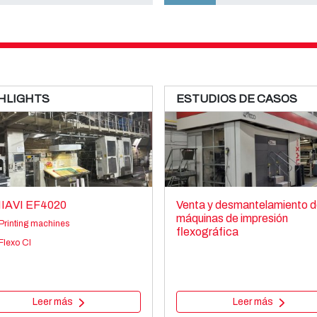
HLIGHTS
ESTUDIOS DE CASOS
IAVI EF4020
Venta y desmantelamiento d
máquinas de impresión
Printing machines
flexográfica
Flexo CI
Leer más
Leer más