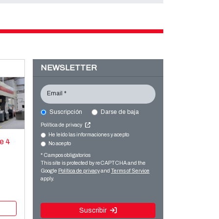
NEWSLETTER
Email *
Suscripción
Darse de baja
Política de privacy
He leído las informaciones y acepto
e 4
No acepto
* Campos obligatorios
This site is protected by reCAPTCHA and the
Google
Política de privacy
and
Terms of Service
apply.
Suscribir