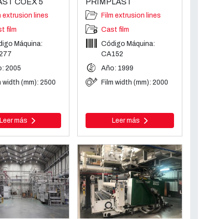
AST COEX 5
PRIMPLAST
m extrusion lines
Film extrusion lines
t film
Cast film
igo Máquina:
Código Máquina:
277
CA152
: 2005
Año: 1999
m width (mm): 2500
Film width (mm): 2000
Leer más
Leer más