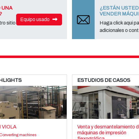
 UNA
¿ESTÁN USTED
?
VENDER MÁQU
Equipo usado
ro sitio
Haga click aqui p
adicionales o cont
HLIGHTS
ESTUDIOS DE CASOS
I VIOLA
Venta y desmantelamiento d
máquinas de impresión
Converting machines
flexográfica