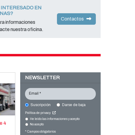
 INTERESADO EN
INAS?
Contactos
ara informaciones
acte nuestra oficina.
NEWSLETTER
Email *
Suscripción
Darse de baja
Política de privacy
He leído las informaciones y acepto
e 4
No acepto
* Campos obligatorios