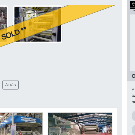
* SOLD **
Atrás
P
c
n