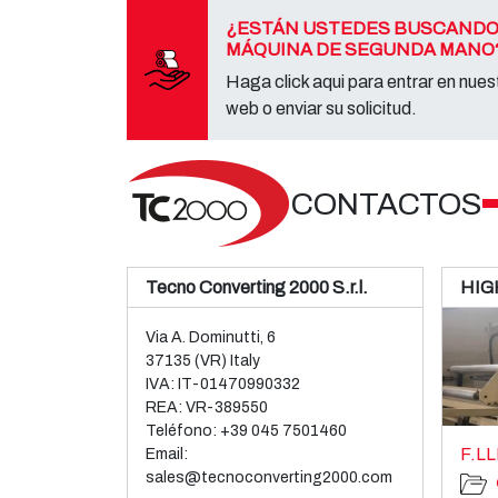
¿ESTÁN USTEDES BUSCANDO
MÁQUINA DE SEGUNDA MANO
Haga click aqui para entrar en nuest
web o enviar su solicitud.
CONTACTOS
Tecno Converting 2000 S.r.l.
HIG
Via A. Dominutti, 6
37135 (VR) Italy
IVA: IT-01470990332
REA: VR-389550
Teléfono:
+39 045 7501460
F.LL
Email:
sales@tecnoconverting2000.com