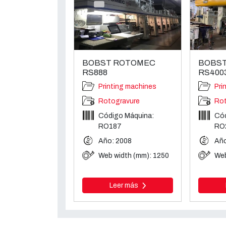
BOBST ROTOMEC
BOBS
RS888
RS400
Printing machines
Pri
Rotogravure
Rot
Código Máquina:
Cód
RO187
RO
Año: 2008
Año
Web width (mm): 1250
Web
Leer más