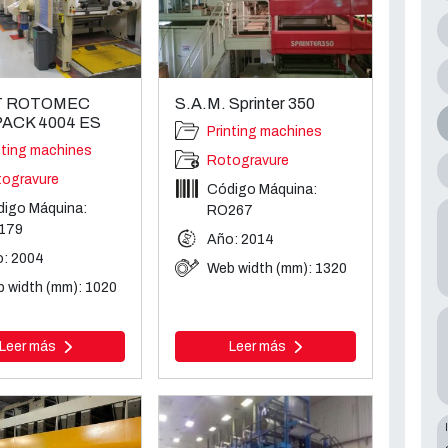
T ROTOMEC
S.A.M. Sprinter 350
ACK 4004 ES
Printing machines
nting machines
Rotogravure
ogravure
Código Máquina:
igo Máquina:
RO267
179
Año: 2014
: 2004
Web width (mm): 1320
 width (mm): 1020
Leer más
Leer más