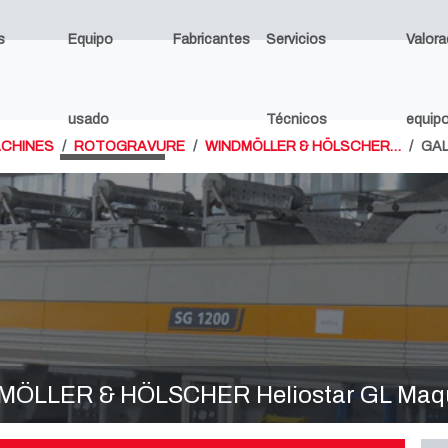
s
Equipo
Fabricantes
Servicios
Valora
usado
Técnicos
equip
ACHINES
ROTOGRAVURE
WINDMÖLLER & HÖLSCHER…
GAL
DMÖLLER & HÖLSCHER Heliostar GL Maqu