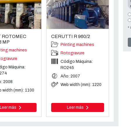
*
T ROTOMEC
CERUTTI R 960/2
3 MP
Printing machines
nting machines
Rotogravure
ogravure
Código Máquina:
igo Máquina:
RO245
274
Año: 2007
: 2008
Web width (mm): 1220
 width (mm): 1100
Leer más
Leer más