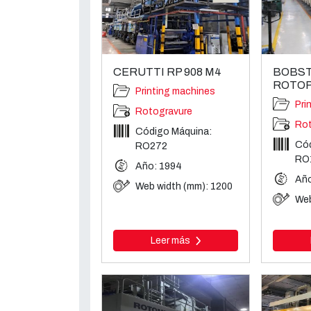
CERUTTI RP 908 M4
BOBS
ROTOP
Printing machines
Pri
Rotogravure
Rot
Código Máquina:
Cód
RO272
RO
Año: 1994
Año
Web width (mm): 1200
Web
Leer más