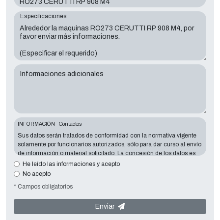
Especificaciones
Informaciones adicionales
INFORMACIÓN - Contactos
Sus datos serán tratados de conformidad con la normativa vigente
solamente por funcionarios autorizados, sólo para dar curso al envío
de información o material solicitado. La concesión de los datos es
esencial en relación con la finalidad expuesta; los datos que faltan
He leído las informaciones y acepto
harán imposible contactar con usted y satisfacer sus peticiones. El
No acepto
responsable de los datos es
Tecno Converting 2000 S.r.l.
situado en
* Campos obligatorios
Via A. Dominutti, 6 37135 (VR) Italy
. Sus datos no serán
comunicados o difundidos a terceros. Puede ponerse en contacto
con el "Servicio de Privacy " en la parte Controller de datos para
Enviar
ejercer todos los derechos previstos y para obtener la información