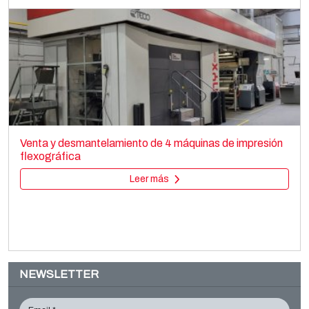
TORNINOVA
Printing machines
Venta y desmantelamiento de 4 máquinas de impresión
Flexo stack
flexográfica
Leer más
Leer más
NEWSLETTER