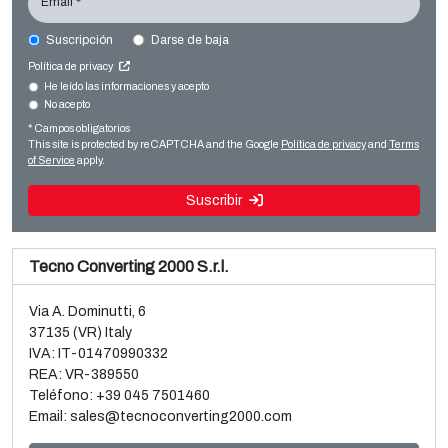
Email *
Suscripción
Darse de baja
NORDMECCANICA DUPLEX SL 450
Política de privacy
Converting machines
He leído las informaciones y acepto
No acepto
Venta y desmontaje de línea BOPP Brückner 3 capas
Laminators and coaters
usada
* Campos obligatorios
Leer más
This site is protected by reCAPTCHA and the Google
Política de privacy
and
Terms
Leer más
of Service
apply.
Suscribir
Tecno Converting 2000 S.r.l.
Via A. Dominutti, 6
37135 (VR) Italy
IVA: IT-01470990332
REA: VR-389550
Teléfono:
+39 045 7501460
Email:
sales@tecnoconverting2000.com