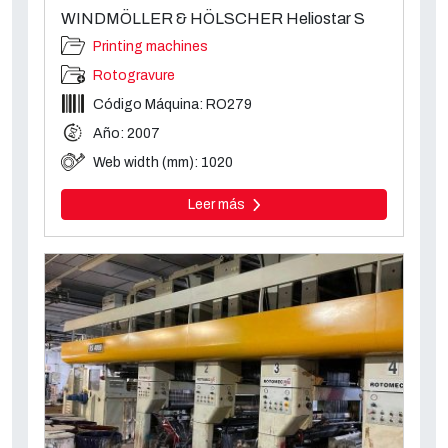
WINDMÖLLER & HÖLSCHER Heliostar S
Printing machines
Rotogravure
Código Máquina: RO279
Año: 2007
Web width (mm): 1020
Leer más