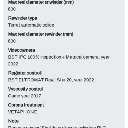
Max reel diameter unwinder (mm)
800
Rewinder type
Turret automatic splice
Max reel diameter rewinder (mm)
800
Videocamera
BST IPQ 100% inspection + Matrical camera, year
2022
Register controll
BST ELTROMAT Regi_Star 20, year 2022
Vyscosity control
Game year 2017
Corona treatment
VETAPHONE
Note
Reverse printing Shaftless gravure cylinders PLC