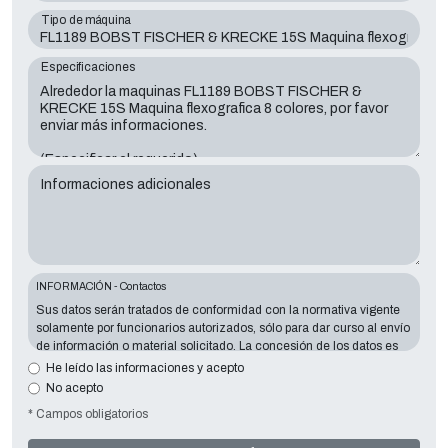
Tipo de máquina
Especificaciones
Informaciones adicionales
INFORMACIÓN - Contactos
Sus datos serán tratados de conformidad con la normativa vigente
solamente por funcionarios autorizados, sólo para dar curso al envío
de información o material solicitado. La concesión de los datos es
esencial en relación con la finalidad expuesta; los datos que faltan
He leído las informaciones y acepto
harán imposible contactar con usted y satisfacer sus peticiones. El
No acepto
responsable de los datos es
Tecno Converting 2000 S.r.l.
situado en
* Campos obligatorios
Via A. Dominutti, 6 37135 (VR) Italy
. Sus datos no serán
comunicados o difundidos a terceros. Puede ponerse en contacto