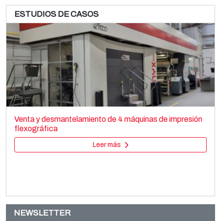
ESTUDIOS DE CASOS
UTECO Blenda
Printing machines
Venta y desmantelamiento de 4 máquinas de impresión
Flexo stack
flexográfica
Leer más
Leer más
NEWSLETTER