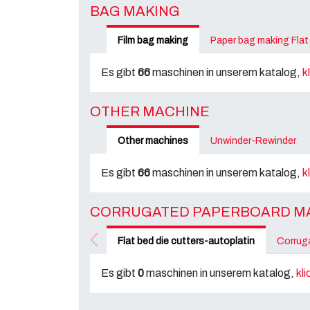
BAG MAKING
Film bag making
Paper bag making Flat
Es gibt
66
maschinen in unserem katalog,
k
OTHER MACHINE
Other machines
Unwinder-Rewinder
Es gibt
66
maschinen in unserem katalog,
k
CORRUGATED PAPERBOARD M
Flat bed die cutters-autoplatin
Corrug
Es gibt
0
maschinen in unserem katalog,
kl