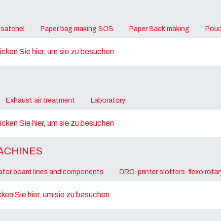
 satchel
Paper bag making SOS
Paper Sack making
Pouc
licken Sie hier, um sie zu besuchen
Exhaust air treatment
Laboratory
licken Sie hier, um sie zu besuchen
ACHINES
ator board lines and components
DRO-printer slotters-flexo rotar
icken Sie hier, um sie zu besuchen