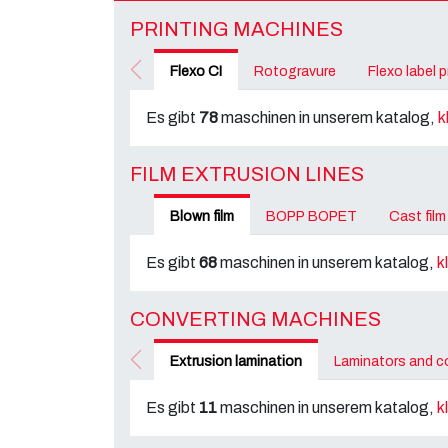
PRINTING MACHINES
Flexo CI
Rotogravure
Flexo label 
Es gibt
78
maschinen in unserem katalog,
k
FILM EXTRUSION LINES
Blown film
BOPP BOPET
Cast film
Es gibt
68
maschinen in unserem katalog,
k
CONVERTING MACHINES
Extrusion lamination
Laminators and c
Es gibt
11
maschinen in unserem katalog,
k