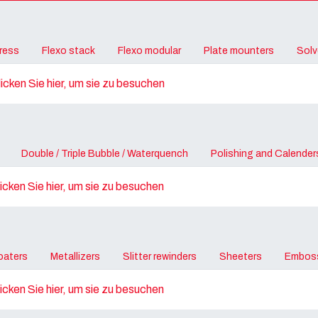
press
Flexo stack
Flexo modular
Plate mounters
Solv
licken Sie hier, um sie zu besuchen
Double / Triple Bubble / Waterquench
Polishing and Calender
licken Sie hier, um sie zu besuchen
oaters
Metallizers
Slitter rewinders
Sheeters
Emboss
licken Sie hier, um sie zu besuchen