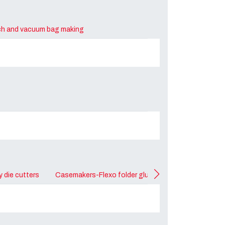
h and vacuum bag making
y die cutters
Casemakers-Flexo folder gluers
Folder gluers