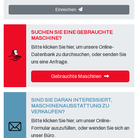
Via A. Dominutti, 6 37135 (VR) Italy
. Ihre Daten werden nicht an
Dritte weitergegeben oder weitergegeben. Sie können sich an den
Einreichen
„Datenschutzdienst“ des Datenverantwortlichen wenden, um alle
vorgesehenen Rechte auszuüben, und um die vollständigen
Informationen zu erhalten, können Sie sie auf der entsprechenden
Datenschutzseite dieser Website herunterladen.
SUCHEN SIE EINE GEBRAUCHTE
MASCHINE?
Bitte klicken Sie hier, um unsere Online-
Datenbank zu durchsuchen, oder senden Sie
uns eine Anfrage.
Gebrauchte Maschinen
SIND SIE DARAN INTERESSIERT,
MASCHINENAUSSTATTUNG ZU
VERKAUFEN?
Bitte klicken Sie hier, um unser Online-
Formular auszufüllen, oder wenden Sie sich an
unser Büro.