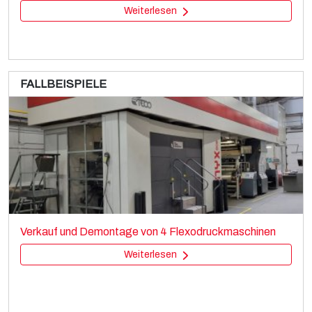
Weiterlesen
FALLBEISPIELE
TOTANI BH-60DLLS
Bag making
Verkauf und Demontage von 4 Flexodruckmaschinen
Pouch and vacuum bag making
Weiterlesen
Weiterlesen