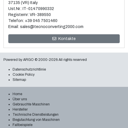
37135 (VR) Italy
Ust.Nr.: IT-01470990332
Registernr: VR-389550
Telefon:
+39 045 7501460
Email:
sales@tecnoconverting2000.com
Verkauf und Demontage von 3 gebrauchten Galileo
Kontakte
Vakuum-Metallizern
Weiterlesen
Powered by
ARGO
© 2000-2026 All rights reserved
Datenschutzrichtlinie
Cookie Policy
Sitemap
Home
Über uns
Gebrauchte Maschinen
Hersteller
Technische Dienstleistungen
Begutachtung von Maschinen
Fallbeispiele