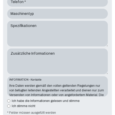
Telefon *
Maschinentyp
Spezifikationen
Zusätzliche Informationen
INFORMATION - Kontakte
Ihre Daten werden gemäß den vollen geltenden Regelungen nur
von befugten leitenden Angestellten verarbeitet und dienen nur zum
Versenden von Informationen oder von angefordertem Material. Die
Angabe von Daten ist für den dargelegten Zweck wesentlich wichtig.
Ich habe die Informationen gelesen und stimme
Fehlende Daten machen es unmöglich, mit Ihnen Kontakt
Ich stimme nicht
aufzunehmen und ihre Anforderungen zu erfüllen. Der Inhaber der
* Felder müssen ausgefüllt werden
Datenverarbeitung ist
Tecno Converting 2000 S.r.l.
mit Sitz in der