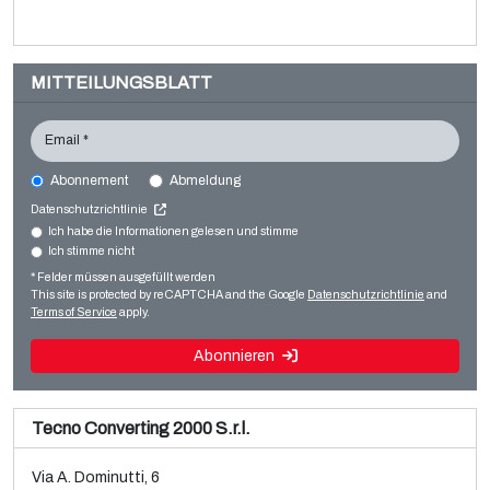
MITTEILUNGSBLATT
Email *
Abonnement
Abmeldung
SML CAST COEX 5
Datenschutzrichtlinie
Film extrusion lines
Ich habe die Informationen gelesen und stimme
Ich stimme nicht
Verkauf und Demontage einer gebrauchten Brückner
Cast film
BOPP-3-Schicht-Folienanlage
* Felder müssen ausgefüllt werden
Weiterlesen
This site is protected by reCAPTCHA and the Google
Datenschutzrichtlinie
and
Weiterlesen
Terms of Service
apply.
Abonnieren
Tecno Converting 2000 S.r.l.
Via A. Dominutti, 6