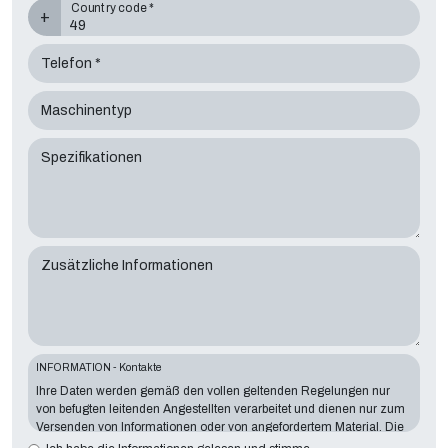
Country code *
+
Telefon *
Maschinentyp
Spezifikationen
Zusätzliche Informationen
INFORMATION - Kontakte
Ihre Daten werden gemäß den vollen geltenden Regelungen nur
von befugten leitenden Angestellten verarbeitet und dienen nur zum
Versenden von Informationen oder von angefordertem Material. Die
Angabe von Daten ist für den dargelegten Zweck wesentlich wichtig.