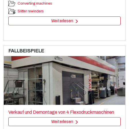
Converting machines
Slitter rewinders
Weiterlesen
FALLBEISPIELE
SITEC SMA 600-1300
Converting machines
Verkauf und Demontage von 4 Flexodruckmaschinen
Slitter rewinders
Weiterlesen
Weiterlesen