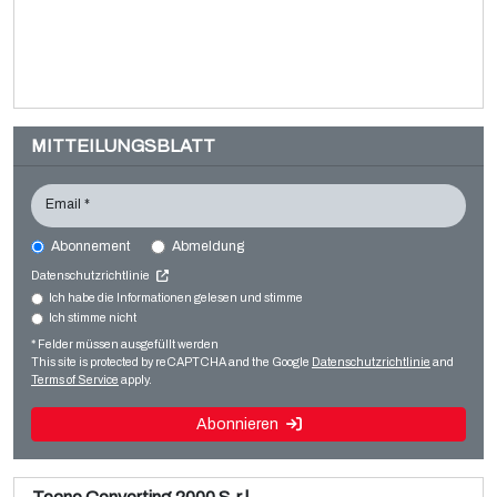
MITTEILUNGSBLATT
Email *
Abonnement
Abmeldung
UTECO DIAMOND HP 108
Datenschutzrichtlinie
Printing machines
Ich habe die Informationen gelesen und stimme
Ich stimme nicht
Verkauf und Demontage einer gebrauchten Brückner
Flexo CI
BOPP-3-Schicht-Folienanlage
* Felder müssen ausgefüllt werden
Weiterlesen
This site is protected by reCAPTCHA and the Google
Datenschutzrichtlinie
and
Weiterlesen
Terms of Service
apply.
Abonnieren