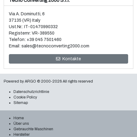
Tecno Converting 2000 S.r.l.
Via A. Dominutti, 6
37135 (VR) Italy
Ust.Nr.: IT-01470990332
Registernr: VR-389550
Telefon:
+39 045 7501460
Email:
sales@tecnoconverting2000.com
Verkauf und Demontage von 3 gebrauchten Galileo
Kontakte
Vakuum-Metallizern
Weiterlesen
Powered by
ARGO
© 2000-2026 All rights reserved
Datenschutzrichtlinie
Cookie Policy
Sitemap
Home
Über uns
Gebrauchte Maschinen
Hersteller