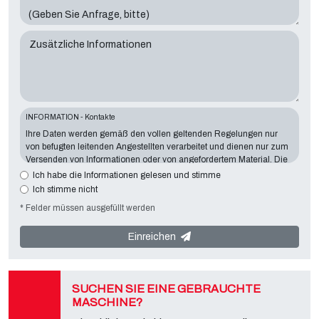
Zusätzliche Informationen
INFORMATION - Kontakte
Ihre Daten werden gemäß den vollen geltenden Regelungen nur
von befugten leitenden Angestellten verarbeitet und dienen nur zum
Versenden von Informationen oder von angefordertem Material. Die
Angabe von Daten ist für den dargelegten Zweck wesentlich wichtig.
Ich habe die Informationen gelesen und stimme
Fehlende Daten machen es unmöglich, mit Ihnen Kontakt
Ich stimme nicht
aufzunehmen und ihre Anforderungen zu erfüllen. Der Inhaber der
* Felder müssen ausgefüllt werden
Datenverarbeitung ist
Tecno Converting 2000 S.r.l.
mit Sitz in der
Via A. Dominutti, 6 37135 (VR) Italy
. Ihre Daten werden nicht an
Dritte weitergegeben oder weitergegeben. Sie können sich an den
Einreichen
„Datenschutzdienst“ des Datenverantwortlichen wenden, um alle
vorgesehenen Rechte auszuüben, und um die vollständigen
Informationen zu erhalten, können Sie sie auf der entsprechenden
Datenschutzseite dieser Website herunterladen.
SUCHEN SIE EINE GEBRAUCHTE
MASCHINE?