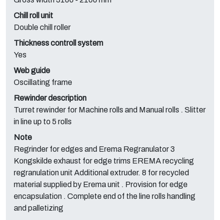
Chill roll unit
Double chill roller
Thickness controll system
Yes
Web guide
Oscillating frame
Rewinder description
Turret rewinder for Machine rolls and Manual rolls . Slitter
in line up to 5 rolls
Note
Regrinder for edges and Erema Regranulator 3
Kongskilde exhaust for edge trims EREMA recycling
regranulation unit Additional extruder. 8 for recycled
material supplied by Erema unit . Provision for edge
encapsulation . Complete end of the line rolls handling
and palletizing