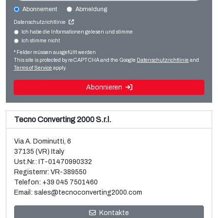
Abonnement
Abmeldung
HUDSON SHARP HS750SUP
Datenschutzrichtlinie
Bag making
Ich habe die Informationen gelesen und stimme
Ich stimme nicht
Verkauf und Demontage einer gebrauchten Brückner
Pouch and vacuum bag making
BOPP-3-Schicht-Folienanlage
* Felder müssen ausgefüllt werden
Weiterlesen
This site is protected by reCAPTCHA and the Google
Datenschutzrichtlinie
and
Weiterlesen
Terms of Service
apply.
Abonnieren
Tecno Converting 2000 S.r.l.
Via A. Dominutti, 6
37135 (VR) Italy
Ust.Nr.: IT-01470990332
Registernr: VR-389550
Telefon:
+39 045 7501460
Email:
sales@tecnoconverting2000.com
Verkauf und Demontage von 3 gebrauchten Galileo
Kontakte