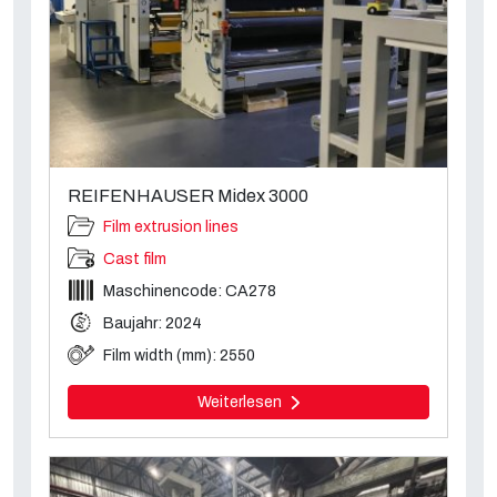
REIFENHAUSER Midex 3000
Film extrusion lines
Cast film
Maschinencode: CA278
Baujahr: 2024
Film width (mm): 2550
Weiterlesen