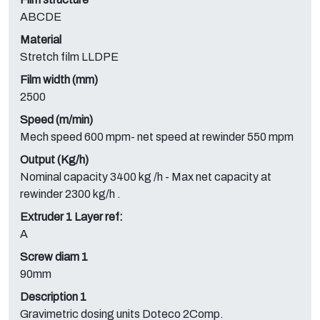
ABCDE
Material
Stretch film LLDPE
Film width (mm)
2500
Speed (m/min)
Mech speed 600 mpm- net speed at rewinder 550 mpm
Output (Kg/h)
Nominal capacity 3400 kg /h - Max net capacity at
rewinder 2300 kg/h .
Extruder 1 Layer ref:
A
Screw diam 1
90mm
Description 1
Gravimetric dosing units Doteco 2Comp.