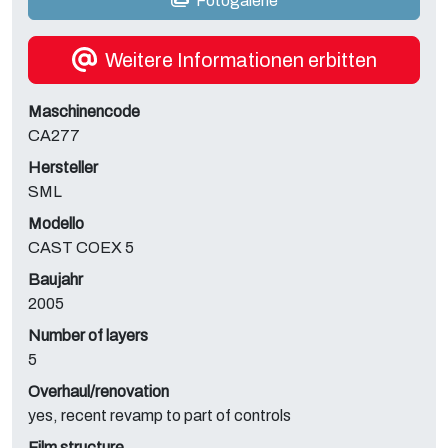
Fotogalerie
Weitere Informationen erbitten
Maschinencode
CA277
Hersteller
SML
Modello
CAST COEX 5
Baujahr
2005
Number of layers
5
Overhaul/renovation
yes, recent revamp to part of controls
Film structure