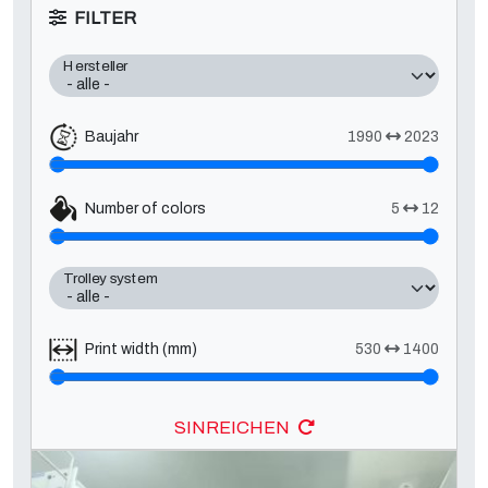
FILTER
Hersteller
Baujahr
1990
2023
Number of colors
5
12
Trolley system
Print width (mm)
530
1400
SINREICHEN