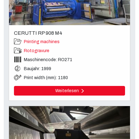
CERUTTI RP 908 M4
Printing machines
Rotogravure
Maschinencode: RO271
Baujahr: 1999
Print width (mm): 1180
Weiterlesen