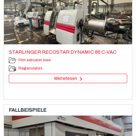
STARLINGER RECOSTAR DYNAMIC 85 C-VAC
Film extrusion lines
Regranulators
Weiterlesen
FALLBEISPIELE