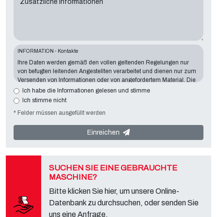
Zusätzliche Informationen
INFORMATION - Kontakte
Ihre Daten werden gemäß den vollen geltenden Regelungen nur
von befugten leitenden Angestellten verarbeitet und dienen nur zum
Versenden von Informationen oder von angefordertem Material. Die
Angabe von Daten ist für den dargelegten Zweck wesentlich wichtig.
Ich habe die Informationen gelesen und stimme
Fehlende Daten machen es unmöglich, mit Ihnen Kontakt
Ich stimme nicht
aufzunehmen und ihre Anforderungen zu erfüllen. Der Inhaber der
* Felder müssen ausgefüllt werden
Datenverarbeitung ist
Tecno Converting 2000 S.r.l.
mit Sitz in der
Via A. Dominutti, 6 37135 (VR) Italy
. Ihre Daten werden nicht an
Dritte weitergegeben oder weitergegeben. Sie können sich an den
Einreichen
„Datenschutzdienst“ des Datenverantwortlichen wenden, um alle
vorgesehenen Rechte auszuüben, und um die vollständigen
Informationen zu erhalten, können Sie sie auf der entsprechenden
Datenschutzseite dieser Website herunterladen.
SUCHEN SIE EINE GEBRAUCHTE
MASCHINE?
Bitte klicken Sie hier, um unsere Online-
Datenbank zu durchsuchen, oder senden Sie
uns eine Anfrage.