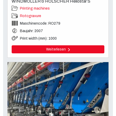
WINDMÖLLER & HÖLSCHER Heliostar S
Printing machines
Rotogravure
Maschinencode: RO279
Baujahr: 2007
Print width (mm): 1000
Weiterlesen