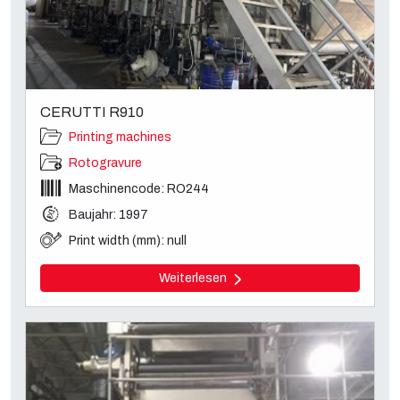
CERUTTI R910
Printing machines
Rotogravure
Maschinencode: RO244
Baujahr: 1997
Print width (mm): null
Weiterlesen