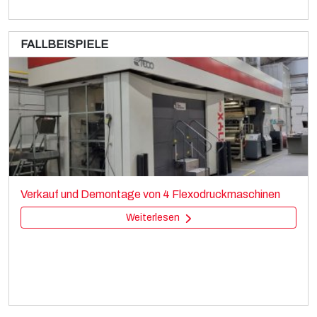
FALLBEISPIELE
RCL
Printing machines
Verkauf und Demontage von 4 Flexodruckmaschinen
Rotogravure
Weiterlesen
Weiterlesen