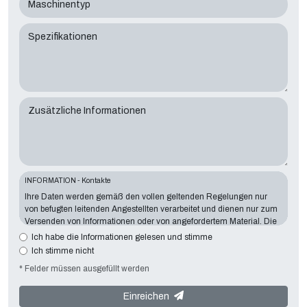
Maschinentyp
Spezifikationen
Zusätzliche Informationen
INFORMATION - Kontakte
Ihre Daten werden gemäß den vollen geltenden Regelungen nur
von befugten leitenden Angestellten verarbeitet und dienen nur zum
Versenden von Informationen oder von angefordertem Material. Die
Angabe von Daten ist für den dargelegten Zweck wesentlich wichtig.
Ich habe die Informationen gelesen und stimme
Fehlende Daten machen es unmöglich, mit Ihnen Kontakt
Ich stimme nicht
aufzunehmen und ihre Anforderungen zu erfüllen. Der Inhaber der
* Felder müssen ausgefüllt werden
Datenverarbeitung ist
Tecno Converting 2000 S.r.l.
mit Sitz in der
Via A. Dominutti, 6 37135 (VR) Italy
. Ihre Daten werden nicht an
Dritte weitergegeben oder weitergegeben. Sie können sich an den
Einreichen