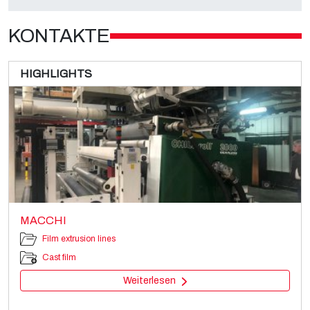
„Datenschutzdienst“ des Datenverantwortlichen wenden, um alle
vorgesehenen Rechte auszuüben, und um die vollständigen
Informationen zu erhalten, können Sie sie auf der entsprechenden
KONTAKTE
Datenschutzseite dieser Website herunterladen.
HIGHLIGHTS
MACCHI
Film extrusion lines
Cast film
Weiterlesen