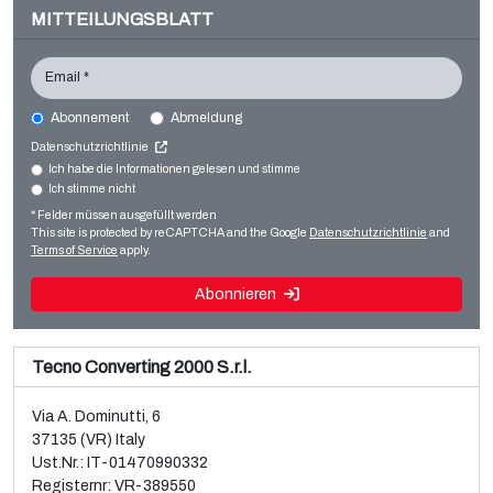
MITTEILUNGSBLATT
Email *
Abonnement
Abmeldung
UTECO ONYX 876 + 1
Datenschutzrichtlinie
Printing machines
Ich habe die Informationen gelesen und stimme
Ich stimme nicht
Verkauf und Demontage einer gebrauchten Brückner
Flexo CI
BOPP-3-Schicht-Folienanlage
* Felder müssen ausgefüllt werden
Weiterlesen
This site is protected by reCAPTCHA and the Google
Datenschutzrichtlinie
and
Weiterlesen
Terms of Service
apply.
Abonnieren
Tecno Converting 2000 S.r.l.
Via A. Dominutti, 6
37135 (VR) Italy
Ust.Nr.: IT-01470990332
Registernr: VR-389550