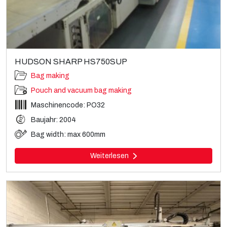
HUDSON SHARP HS750SUP
Bag making
Pouch and vacuum bag making
Maschinencode: PO32
Baujahr: 2004
Bag width: max 600mm
Weiterlesen