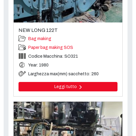
NEW LONG 122T
Bag making
Paper bag making SOS
Codice Macchina: SO321
Year: 1980
Larghezza max(mm) sacchetto: 260
Leggi tutto