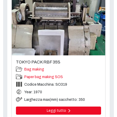
TOKYO PACK RBF 35S
Bag making
Paper bag making SOS
Codice Macchina: SO319
Year: 1970
Larghezza max(mm) sacchetto: 350
Leggi tutto