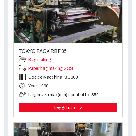
TOKYO PACK RBF 35
Bag making
Paper bag making SOS
Codice Macchina: SO308
Year: 1990
Larghezza max(mm) sacchetto: 350
Leggi tutto