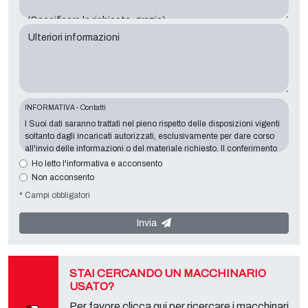
Ulteriori informazioni
INFORMATIVA - Contatti
I Suoi dati saranno trattati nel pieno rispetto delle disposizioni vigenti
soltanto dagli incaricati autorizzati, esclusivamente per dare corso
all'invio delle informazioni o del materiale richiesto. Il conferimento
dei dati è indispensabile in relazione alle finalità sopra esposte, il
Ho letto l'informativa e acconsento
mancato conferimento comporterà l’impossibilità di contattarla e di
Non acconsento
soddisfare le sue richieste. Titolare del Trattamento è
Tecno
* Campi obbligatori
Converting 2000 S.r.l.
con sede in
Via A. Dominutti, 6 37135 (VR)
Italy
. I Suoi dati non saranno comunicati a terzi, né diffusi. Lei potrà
rivolgersi al "Servizio Privacy" presso il titolare del trattamento per
Invia
esercitare i diritti previsti e per ottenere l’informativa completa,
scaricabile sulla apposita pagina privacy del presente sito.
STAI CERCANDO UN MACCHINARIO
USATO?
Per favore clicca qui per ricercare i macchinari