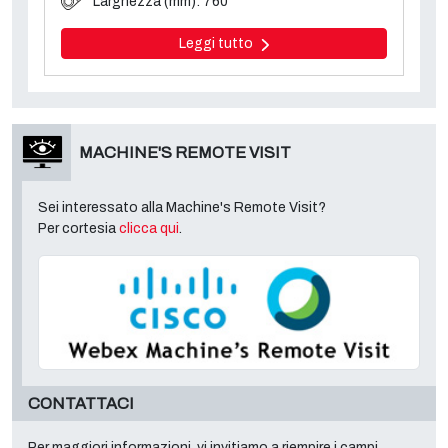
Larghezza (mm): 760
Leggi tutto
MACHINE'S REMOTE VISIT
Sei interessato alla Machine's Remote Visit?
Per cortesia
clicca qui
.
CONTATTACI
Per maggiori informazioni, vi invitiamo a riempire i campi