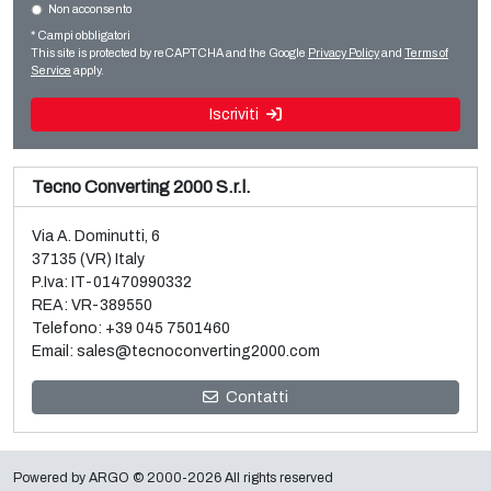
Non acconsento
Vendita e smontaggio linea usata per BOPP Brückner 3
Rotogravure
strati
* Campi obbligatori
Leggi tutto
This site is protected by reCAPTCHA and the Google
Privacy Policy
and
Terms of
Leggi tutto
Service
apply.
Iscriviti
Tecno Converting 2000 S.r.l.
Via A. Dominutti, 6
37135 (VR) Italy
P.Iva: IT-01470990332
REA: VR-389550
Telefono:
+39 045 7501460
Email:
sales@tecnoconverting2000.com
Vendita e smontaggio 3 metallizzatori vacuum usati
Contatti
Galileo
Leggi tutto
Powered by
ARGO
© 2000-2026 All rights reserved