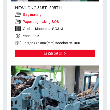
NEW LONG 345T+505TH
Bag making
Paper bag making SOS
Codice Macchina: SO313
Year: 2005
Larghezza max(mm) sacchetto: 450
Leggi tutto