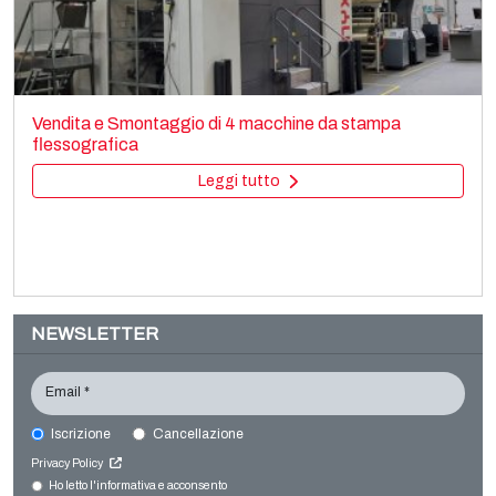
CURIONI SUN MASTER
Bag making
Vendita e Smontaggio di 4 macchine da stampa
Paper bag making SOS
flessografica
Leggi tutto
Leggi tutto
NEWSLETTER
Email *
Iscrizione
Cancellazione
BOBST ROTOMEC RS4003 MP
Privacy Policy
Printing machines
Ho letto l'informativa e acconsento