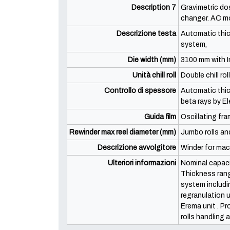
Description 7
Gravimetric do
changer. AC m
Descrizione testa
Automatic thick
system,
Die width (mm)
3100 mm with I
Unità chill roll
Double chill rol
Controllo di spessore
Automatic thic
beta rays by E
Guida film
Oscillating fr
Rewinder max reel diameter (mm)
Jumbo rolls and
Descrizione avvolgitore
Winder for mach
Ulteriori informazioni
Nominal capaci
Thickness ran
system includi
regranulation u
Erema unit . Pr
rolls handling 