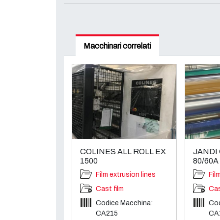
Macchinari correlati
COLINES ALL ROLL EX
JANDI
1500
80/60A
Film extrusion lines
Fil
Cast film
Cas
Codice Macchina:
Cod
CA215
CA