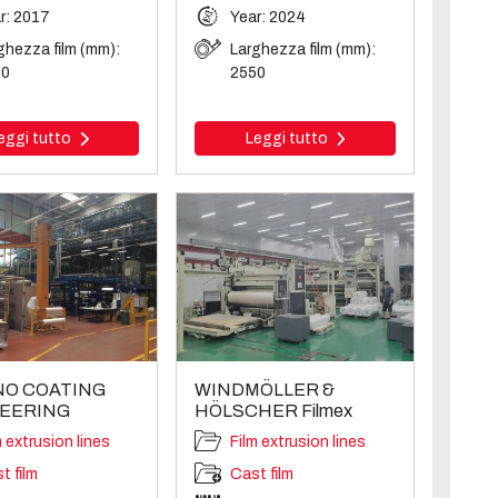
r: 2017
Year: 2024
ghezza film (mm):
Larghezza film (mm):
00
2550
eggi tutto
Leggi tutto
O COATING
WINDMÖLLER &
EERING
HÖLSCHER Filmex
m extrusion lines
Film extrusion lines
t film
Cast film