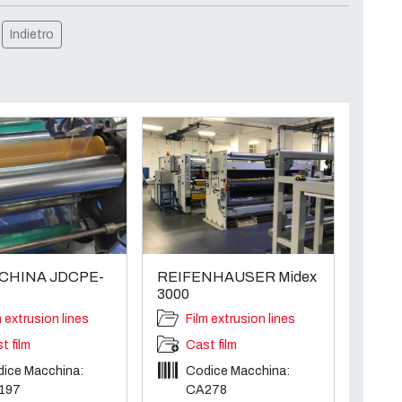
Indietro
 CHINA JDCPE-
REIFENHAUSER Midex
3000
m extrusion lines
Film extrusion lines
t film
Cast film
ice Macchina:
Codice Macchina:
197
CA278