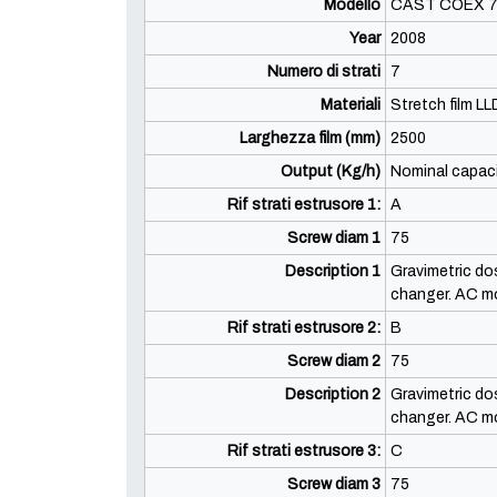
Modello
CAST COEX 
Year
2008
Numero di strati
7
Materiali
Stretch film L
Larghezza film (mm)
2500
Output (Kg/h)
Nominal capaci
Rif strati estrusore 1:
A
Screw diam 1
75
Description 1
Gravimetric do
changer. AC m
Rif strati estrusore 2:
B
Screw diam 2
75
Description 2
Gravimetric do
changer. AC m
Rif strati estrusore 3:
C
Screw diam 3
75