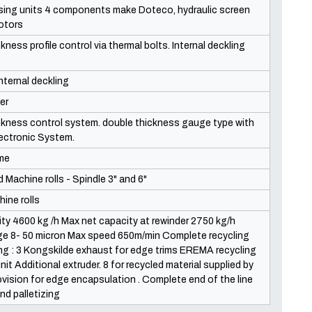
sing units 4 components make Doteco, hydraulic screen
otors
ness profile control via thermal bolts. Internal deckling
nternal deckling
ler
kness control system. double thickness gauge type with
lectronic System.
ame
 Machine rolls - Spindle 3" and 6"
ine rolls
ty 4600 kg /h Max net capacity at rewinder 2750 kg/h
ge 8- 50 micron Max speed 650m/min Complete recycling
ng : 3 Kongskilde exhaust for edge trims EREMA recycling
nit Additional extruder. 8 for recycled material supplied by
ovision for edge encapsulation . Complete end of the line
and palletizing