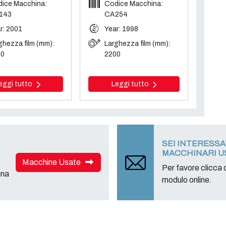
ice Macchina:
Codice Macchina:
143
CA254
r: 2001
Year: 1998
ghezza film (mm):
Larghezza film (mm):
00
2200
eggi tutto
Leggi tutto
SEI INTERESS
MACCHINARI U
Macchine Usate
Per favore clicca q
una
modulo online.