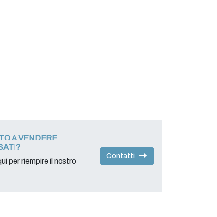
ATO A VENDERE
SATI?
Contatti
ui per riempire il nostro