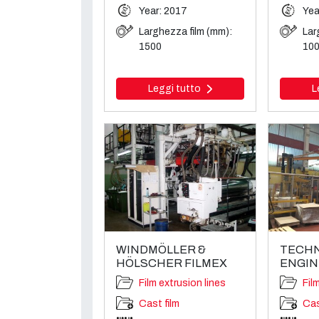
Year: 2017
Yea
Larghezza film (mm):
Lar
1500
10
Leggi tutto
L
WINDMÖLLER &
TECHN
HÖLSCHER FILMEX
ENGIN
Film extrusion lines
Fil
Cast film
Cas