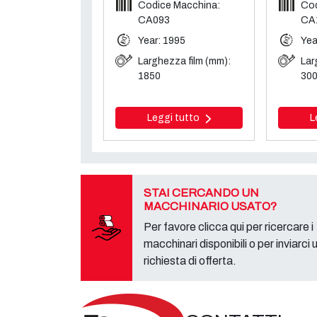
Codice Macchina:
Cod
CA093
CA
Year: 1995
Yea
Larghezza film (mm):
Lar
1850
30
Leggi tutto
L
STAI CERCANDO UN
MACCHINARIO USATO?
Per favore clicca qui per ricercare i
macchinari disponibili o per inviarci 
richiesta di offerta.