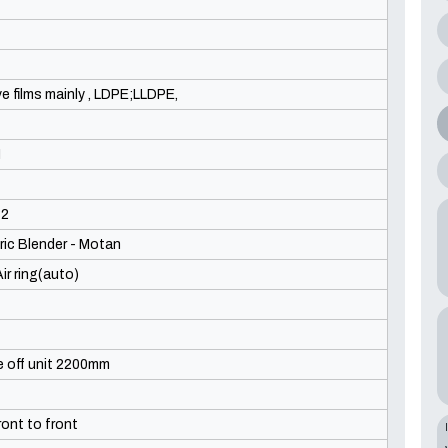
e films mainly , LDPE;LLDPE,
H
32
ric Blender - Motan
ir ring(auto)
ke off unit 2200mm
ront to front