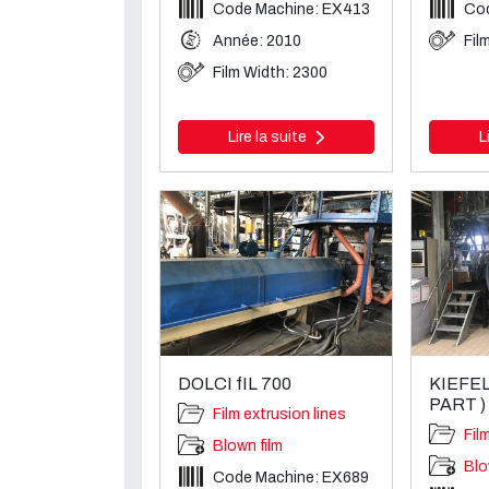
Code Machine: EX413
Cod
Année: 2010
Fil
Film Width: 2300
Lire la suite
L
DOLCI fIL 700
KIEFEL
PART )
Film extrusion lines
Fil
Blown film
Blo
Code Machine: EX689