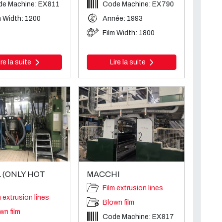
e Machine: EX811
Code Machine: EX790
m Width: 1200
Année: 1993
Film Width: 1800
ire la suite
Lire la suite
 (ONLY HOT
MACCHI
Film extrusion lines
m extrusion lines
Blown film
wn film
Code Machine: EX817