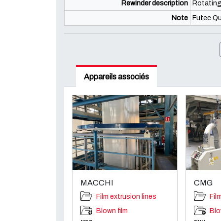
Rewinder description
Rotating 
Note
Futec Qu
Appareils associés
MACCHI
CMG
Film extrusion lines
Fil
Blown film
Blo