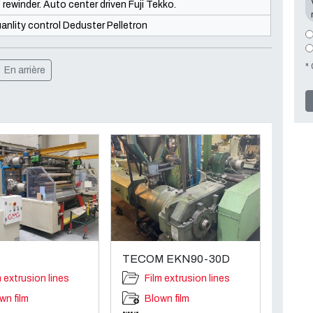
rewinder. Auto center driven Fuji Tekko.
anlity control Deduster Pelletron
*
En arrière
TECOM EKN90-30D
m extrusion lines
Film extrusion lines
wn film
Blown film