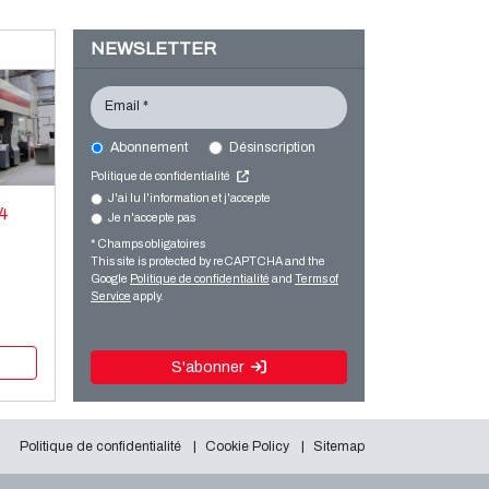
NEWSLETTER
Email *
Abonnement
Désinscription
Politique de confidentialité
J'ai lu l'information et j'accepte
 4
Je n'accepte pas
* Champs obligatoires
This site is protected by reCAPTCHA and the
Google
Politique de confidentialité
and
Terms of
Service
apply.
S'abonner
Politique de confidentialité
Cookie Policy
Sitemap