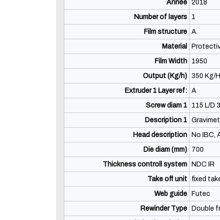
Année
2018
Number of layers
1
Film structure
A
Material
Protectiv
Film Width
1950
Output (Kg/h)
350 Kg/
Extruder 1 Layer ref:
A
Screw diam 1
115 L/D 
Description 1
Gravimet
Head description
No IBC, A
Die diam (mm)
700
Thickness controll system
NDC IR
Take off unit
fixed ta
Web guide
Futec
Rewinder Type
Double f