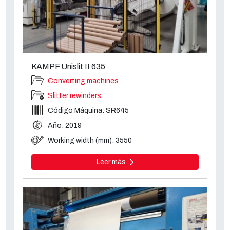
KAMPF Unislit II 635
Converting machines
Slitter rewinders
Código Máquina: SR645
Año: 2019
Working width (mm): 3550
Leer más