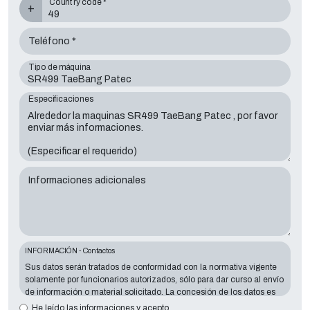
Country code *
+
Teléfono *
Tipo de máquina
Especificaciones
Informaciones adicionales
INFORMACIÓN - Contactos
Sus datos serán tratados de conformidad con la normativa vigente
solamente por funcionarios autorizados, sólo para dar curso al envío
de información o material solicitado. La concesión de los datos es
esencial en relación con la finalidad expuesta; los datos que faltan
He leído las informaciones y acepto