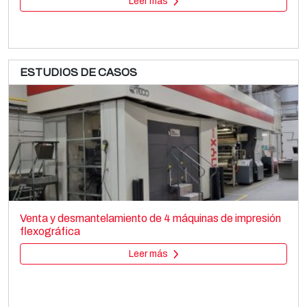
Leer más
ESTUDIOS DE CASOS
CURIONI CURIONI STARLINGER CB Starkon 100
Bag making
Venta y desmantelamiento de 4 máquinas de impresión
Paper bag making SOS
flexográfica
Leer más
Leer más