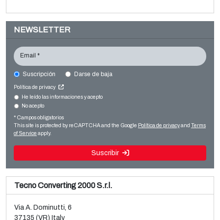
NEWSLETTER
Email *
Suscripción
Darse de baja
SML CAST COEX 5
Política de privacy
Film extrusion lines
He leído las informaciones y acepto
No acepto
Venta y desmontaje de línea BOPP Brückner 3 capas
Cast film
usada
* Campos obligatorios
Leer más
This site is protected by reCAPTCHA and the Google
Política de privacy
and
Terms
Leer más
of Service
apply.
Suscribir
Tecno Converting 2000 S.r.l.
Via A. Dominutti, 6
37135 (VR) Italy