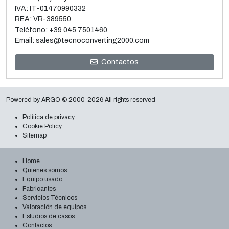
IVA: IT-01470990332
REA: VR-389550
Teléfono:
+39 045 7501460
Email:
sales@tecnoconverting2000.com
Venta y desmontaje de 3 Metalizadoras al vacío Galileo
Contactos
Leer más
Powered by
ARGO
© 2000-2026 All rights reserved
Política de privacy
Cookie Policy
Sitemap
Home
Quienes somos
Equipo usado
Fabricantes
Servicios Técnicos
Valoración de equipos
Estudios de casos
Contactos