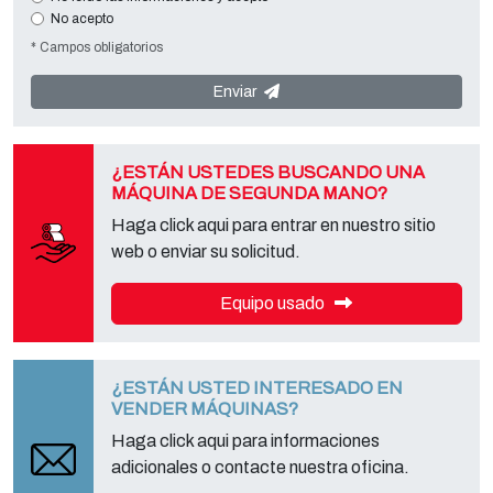
harán imposible contactar con usted y satisfacer sus peticiones. El
No acepto
responsable de los datos es
Tecno Converting 2000 S.r.l.
situado en
* Campos obligatorios
Via A. Dominutti, 6 37135 (VR) Italy
. Sus datos no serán
comunicados o difundidos a terceros. Puede ponerse en contacto
con el "Servicio de Privacy " en la parte Controller de datos para
Enviar
ejercer todos los derechos previstos y para obtener la información
completa, puede descargarlo en la página de la privacy adecuada
de este sitio.
¿ESTÁN USTEDES BUSCANDO UNA
MÁQUINA DE SEGUNDA MANO?
Haga click aqui para entrar en nuestro sitio
web o enviar su solicitud.
Equipo usado
¿ESTÁN USTED INTERESADO EN
VENDER MÁQUINAS?
Haga click aqui para informaciones
adicionales o contacte nuestra oficina.