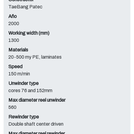
TaeBang Patec
Año
2000
Working width (mm)
1300
Materials
20-500 my PE, laminates
Speed
150 m/min
Unwinder type
cores 76 and 152mm
Max diameter reel unwinder
560
Rewinder type
Double shaft center driven
Max diameter reel rewinder