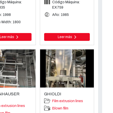
igo Máquina:
Código Máquina:
835
EX759
: 1998
Año: 1985
m Width: 1800
Leer más
Leer más
ENHAUSER
GHIOLDI
Film extrusion lines
m extrusion lines
Blown film