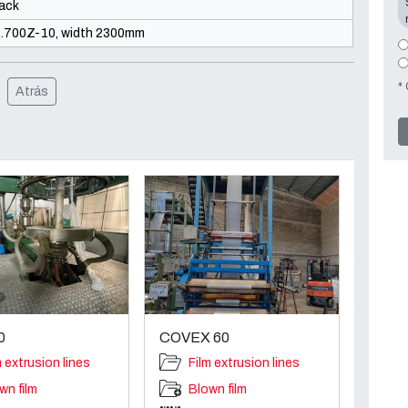
back
.700Z-10, width 2300mm
*
Atrás
0
COVEX 60
m extrusion lines
Film extrusion lines
wn film
Blown film