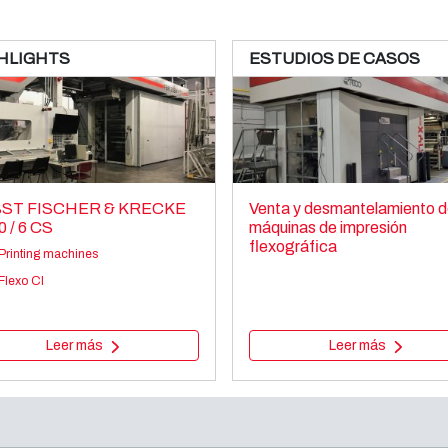
HLIGHTS
ESTUDIOS DE CASOS
ST FISCHER & KRECKE
Venta y desmantelamiento d
0 / 6 CS
máquinas de impresión
flexográfica
Printing machines
Flexo CI
Leer más
Leer más