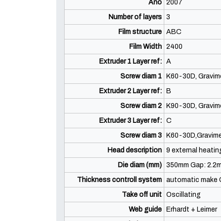
Año
2007
Number of layers
3
Film structure
ABC
Film Width
2400
Extruder 1 Layer ref:
A
Screw diam 1
K60-30D, Gravime
Extruder 2 Layer ref:
B
Screw diam 2
K90-30D, Gravime
Extruder 3 Layer ref:
C
Screw diam 3
K60-30D,Gravimet
Head description
9 external heati
Die diam (mm)
350mm Gap: 2.2
Thickness controll system
automatic make
Take off unit
Oscillating
Web guide
Erhardt + Leimer