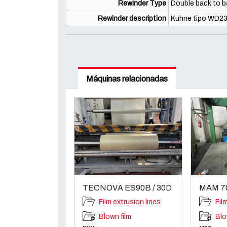
Rewinder Type
Double back to 
Rewinder description
Kuhne tipo WD23
Máquinas relacionadas
TECNOVA ES90B / 30D
MAM 7
Film extrusion lines
Fil
Blown film
Blo