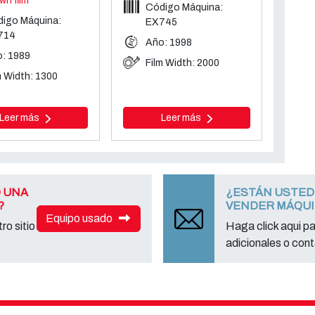
wn film
Código Máquina:
igo Máquina:
EX745
714
Año: 1998
: 1989
Film Width: 2000
m Width: 1300
Leer más
Leer más
 UNA
¿ESTÁN USTED
?
VENDER MÁQU
Equipo usado
ro sitio
Haga click aqui p
adicionales o cont