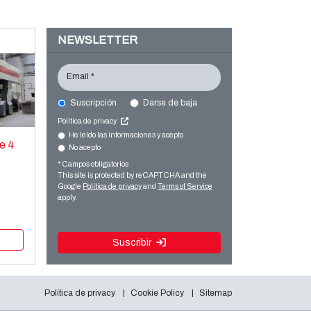
NEWSLETTER
Email *
Suscripción
Darse de baja
Política de privacy
He leído las informaciones y acepto
e 4
No acepto
* Campos obligatorios
This site is protected by reCAPTCHA and the
Google
Política de privacy
and
Terms of Service
apply.
Suscribir
Política de privacy
Cookie Policy
Sitemap