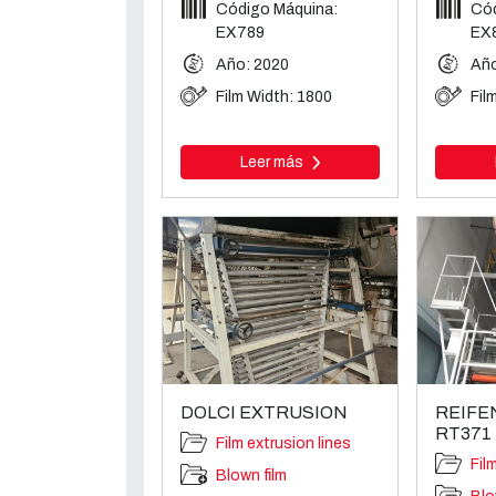
Código Máquina:
Cód
EX789
EX
Año: 2020
Año
Film Width: 1800
Fil
Leer más
DOLCI EXTRUSION
REIF
RT371
Film extrusion lines
Fil
Blown film