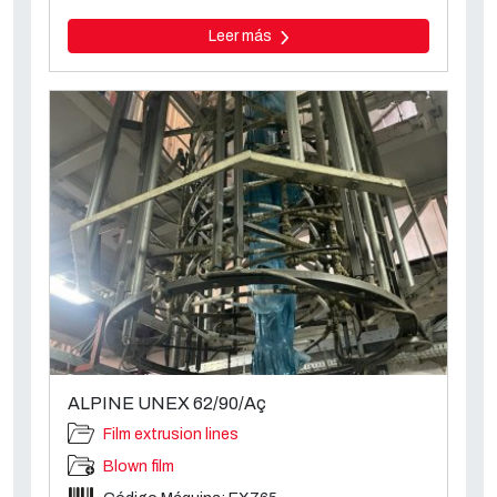
Leer más
ALPINE UNEX 62/90/Aç
Film extrusion lines
Blown film