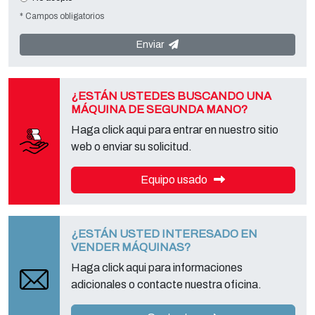
responsable de los datos es
Tecno Converting 2000 S.r.l.
situado en
* Campos obligatorios
Via A. Dominutti, 6 37135 (VR) Italy
. Sus datos no serán
comunicados o difundidos a terceros. Puede ponerse en contacto
con el "Servicio de Privacy " en la parte Controller de datos para
Enviar
ejercer todos los derechos previstos y para obtener la información
completa, puede descargarlo en la página de la privacy adecuada
de este sitio.
¿ESTÁN USTEDES BUSCANDO UNA
MÁQUINA DE SEGUNDA MANO?
Haga click aqui para entrar en nuestro sitio
web o enviar su solicitud.
Equipo usado
¿ESTÁN USTED INTERESADO EN
VENDER MÁQUINAS?
Haga click aqui para informaciones
adicionales o contacte nuestra oficina.