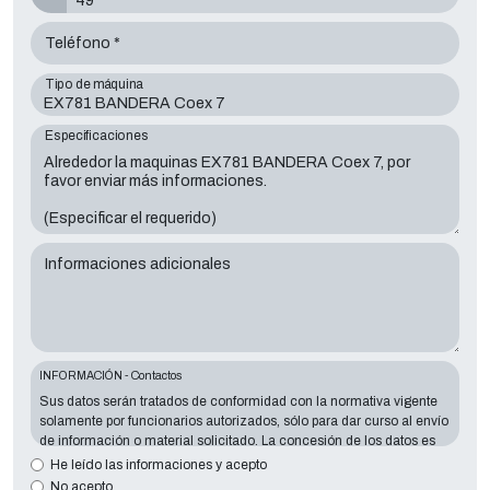
Teléfono *
Tipo de máquina
Especificaciones
Informaciones adicionales
INFORMACIÓN - Contactos
Sus datos serán tratados de conformidad con la normativa vigente
solamente por funcionarios autorizados, sólo para dar curso al envío
de información o material solicitado. La concesión de los datos es
esencial en relación con la finalidad expuesta; los datos que faltan
He leído las informaciones y acepto
harán imposible contactar con usted y satisfacer sus peticiones. El
No acepto