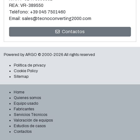
REA: VR-389550
Teléfono:
+39 045 7501460
Email:
sales@tecnoconverting2000.com
Venta y desmontaje de 3 Metalizadoras al vacío Galileo
Contactos
Leer más
Powered by
ARGO
© 2000-2026 All rights reserved
Política de privacy
Cookie Policy
Sitemap
Home
Quienes somos
Equipo usado
Fabricantes
Servicios Técnicos
Valoración de equipos
Estudios de casos
Contactos