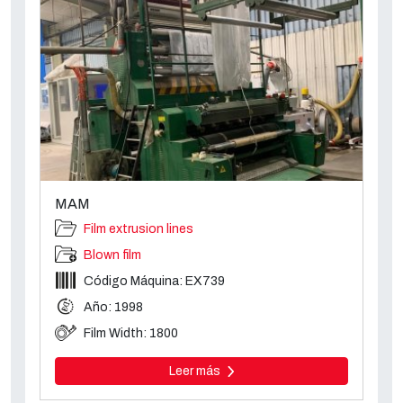
MAM
Film extrusion lines
Blown film
Código Máquina: EX739
Año: 1998
Film Width: 1800
Leer más