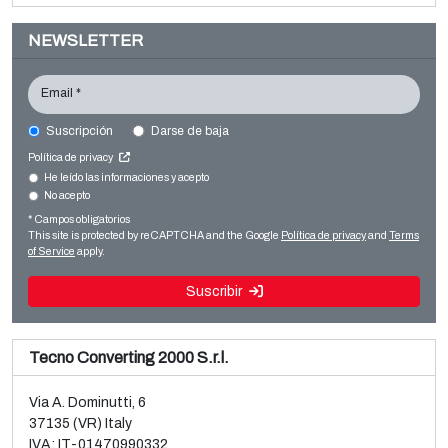
NEWSLETTER
Email *
Suscripción
Darse de baja
WICKELTECHNIK
Política de privacy
Converting machines
He leído las informaciones y acepto
No acepto
Venta y desmontaje de línea BOPP Brückner 3 capas
Slitter rewinders
usada
* Campos obligatorios
Leer más
This site is protected by reCAPTCHA and the Google
Política de privacy
and
Terms
Leer más
of Service
apply.
Suscribir
Tecno Converting 2000 S.r.l.
Via A. Dominutti, 6
37135 (VR) Italy
IVA: IT-01470990332