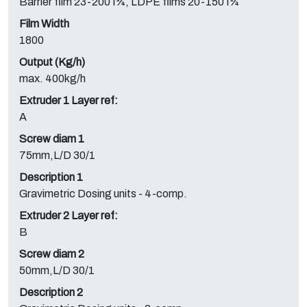
Barrier film 23-200 Î¼, LDPE films 20-150 Î¼
Film Width
1800
Output (Kg/h)
max. 400kg/h
Extruder 1 Layer ref:
A
Screw diam 1
75mm,L/D 30/1
Description 1
Gravimetric Dosing units - 4-comp.
Extruder 2 Layer ref:
B
Screw diam 2
50mm,L/D 30/1
Description 2