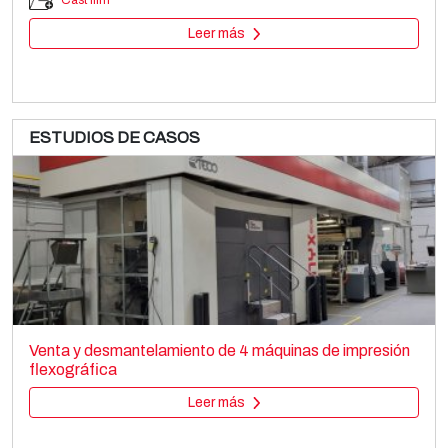
Cast film
Leer más
ESTUDIOS DE CASOS
UTECO DIAMOND HP 108
Printing machines
Venta y desmantelamiento de 4 máquinas de impresión
Flexo CI
flexográfica
Leer más
Leer más