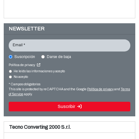
NEWSLETTER
Email *
Suscripción
Darse de baja
BANDERA Coex 7
Política de privacy
Film extrusion lines
He leído las informaciones y acepto
No acepto
Venta y desmontaje de línea BOPP Brückner 3 capas
Blown film
usada
* Campos obligatorios
Leer más
This site is protected by reCAPTCHA and the Google
Política de privacy
and
Terms
Leer más
of Service
apply.
Suscribir
Tecno Converting 2000 S.r.l.