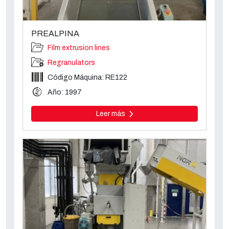
PREALPINA
Film extrusion lines
Regranulators
Código Máquina: RE122
Año: 1997
Leer más