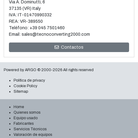
Via A. Dominutti, 6
37135 (VR) Italy
IVA: IT-01470990332
REA: VR-389550
Teléfono:
+39 045 7501460
Email:
sales@tecnoconverting2000.com
Venta y desmontaje de 3 Metalizadoras al vacío Galileo
Contactos
Leer más
Powered by
ARGO
© 2000-2026 All rights reserved
Política de privacy
Cookie Policy
Sitemap
Home
Quienes somos
Equipo usado
Fabricantes
Servicios Técnicos
Valoración de equipos