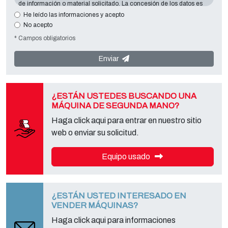
de información o material solicitado. La concesión de los datos es
esencial en relación con la finalidad expuesta; los datos que faltan
He leído las informaciones y acepto
harán imposible contactar con usted y satisfacer sus peticiones. El
No acepto
responsable de los datos es
Tecno Converting 2000 S.r.l.
situado en
* Campos obligatorios
Via A. Dominutti, 6 37135 (VR) Italy
. Sus datos no serán
comunicados o difundidos a terceros. Puede ponerse en contacto
con el "Servicio de Privacy " en la parte Controller de datos para
Enviar
ejercer todos los derechos previstos y para obtener la información
completa, puede descargarlo en la página de la privacy adecuada
de este sitio.
¿ESTÁN USTEDES BUSCANDO UNA
MÁQUINA DE SEGUNDA MANO?
Haga click aqui para entrar en nuestro sitio
web o enviar su solicitud.
Equipo usado
¿ESTÁN USTED INTERESADO EN
VENDER MÁQUINAS?
Haga click aqui para informaciones