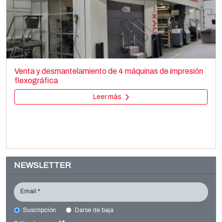
UTECO AMETHYST
Printing machines
Venta y desmantelamiento de 4 máquinas de impresión
Flexo CI
flexográfica
Leer más
Leer más
NEWSLETTER
Email *
Suscripción
Darse de baja
FLEXOSTAR Anthares 6