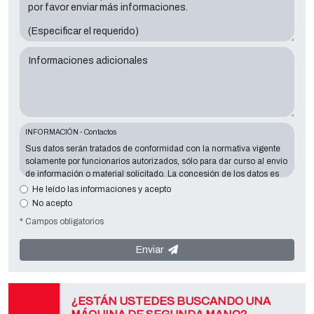
Informaciones adicionales
INFORMACIÓN - Contactos
Sus datos serán tratados de conformidad con la normativa vigente
solamente por funcionarios autorizados, sólo para dar curso al envío
de información o material solicitado. La concesión de los datos es
esencial en relación con la finalidad expuesta; los datos que faltan
He leído las informaciones y acepto
harán imposible contactar con usted y satisfacer sus peticiones. El
No acepto
responsable de los datos es
Tecno Converting 2000 S.r.l.
situado en
* Campos obligatorios
Via A. Dominutti, 6 37135 (VR) Italy
. Sus datos no serán
comunicados o difundidos a terceros. Puede ponerse en contacto
con el "Servicio de Privacy " en la parte Controller de datos para
Enviar
ejercer todos los derechos previstos y para obtener la información
completa, puede descargarlo en la página de la privacy adecuada
de este sitio.
¿ESTÁN USTEDES BUSCANDO UNA