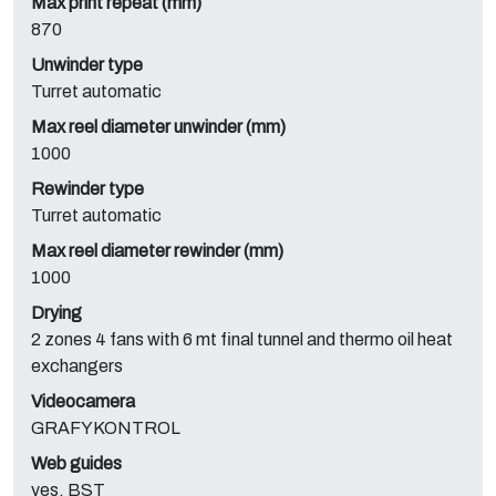
Max print repeat (mm)
870
Unwinder type
Turret automatic
Max reel diameter unwinder (mm)
1000
Rewinder type
Turret automatic
Max reel diameter rewinder (mm)
1000
Drying
2 zones 4 fans with 6 mt final tunnel and thermo oil heat
exchangers
Videocamera
GRAFYKONTROL
Web guides
yes, BST