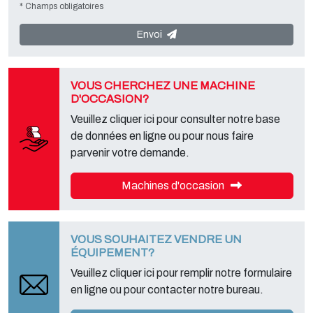
* Champs obligatoires
Le responsable du traitement des données est
Tecno Converting
2000 S.r.l.
, situé
Via A. Dominutti, 6 37135 (VR) Italy
. Vos données
ne seront ni communiquées ni transmises à des tiers. Vous pouvez
Envoi
contacter le "Service Confidentialité" auprès du responsable du
traitement des données afin d'exercer tous les droits prévus et ainsi
obtenir une information complète, vous pouvez également
télécharger ces informations à partir de la page "confidentialité" de
VOUS CHERCHEZ UNE MACHINE
notre site.
D'OCCASION?
Veuillez cliquer ici pour consulter notre base
de données en ligne ou pour nous faire
parvenir votre demande.
Machines d'occasion
VOUS SOUHAITEZ VENDRE UN
ÉQUIPEMENT?
Veuillez cliquer ici pour remplir notre formulaire
en ligne ou pour contacter notre bureau.