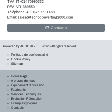
TVA: IT-01470990332
REA: VR-389550
Téléphone:
+39 045 7501460
Email:
sales@tecnoconverting2000.com
Vente et démontage de 3 métalliseurs Galileo
Contacts
Lire la suite
Powered by
ARGO
© 2000-2026 All rights reserved
Politique de confidentialité
Cookie Policy
Sitemap
Home Page
À propos de nous
Équipement d'occasion
Fabricants
Services Techniques
Évaluation Rétroaction
Exemples typiques
Contacts