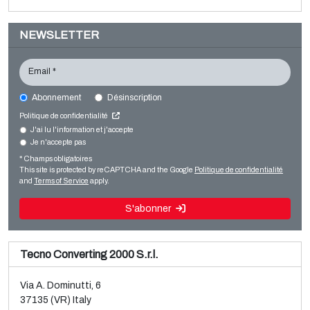
NEWSLETTER
Email *
Abonnement
Désinscription
WINDMÖLLER & HÖLSCHER Miraflex
Politique de confidentialité
Printing machines
J'ai lu l'information et j'accepte
Je n'accepte pas
Vente et démontage d’une ligne d’occasion BOPP
Flexo CI
Brückner, 3 couches
* Champs obligatoires
Lire la suite
This site is protected by reCAPTCHA and the Google
Politique de confidentialité
Lire la suite
and
Terms of Service
apply.
S'abonner
Tecno Converting 2000 S.r.l.
Via A. Dominutti, 6
37135 (VR) Italy