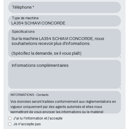
Téléphone *
Type de machine
Spécifications
Informations complémentaires
INFORMATIONS - Contacts
Vos données seront traitées conformément aux réglementations en
vigueur uniquement par des agents autorisés et elles nous
permettront de vous envoyer les informations ou le matériel
demandés. La communication d'information est essentielle au
J'ai lu l'information et j'accepte
regard de l'objectif exposé; les données manquantes nous mettront
Je n'accepte pas
dans l'impossibilité de vous contacter et de satisfaire vos demandes.