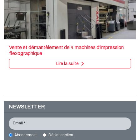
SCHIAVI EF4020
Printing machines
Vente et démantèlement de 4 machines d'impression
Flexo CI
flexographique
Lire la suite
Lire la suite
NEWSLETTER
Email *
Abonnement
Désinscription
FLEXOSTAR Anthares 6