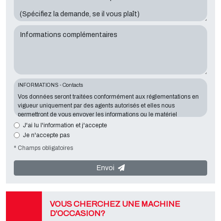
Informations complémentaires
INFORMATIONS - Contacts
Vos données seront traitées conformément aux réglementations en
vigueur uniquement par des agents autorisés et elles nous
permettront de vous envoyer les informations ou le matériel
demandés. La communication d'information est essentielle au
J'ai lu l'information et j'accepte
regard de l'objectif exposé; les données manquantes nous mettront
Je n'accepte pas
dans l'impossibilité de vous contacter et de satisfaire vos demandes.
* Champs obligatoires
Le responsable du traitement des données est
Tecno Converting
2000 S.r.l.
, situé
Via A. Dominutti, 6 37135 (VR) Italy
. Vos données
ne seront ni communiquées ni transmises à des tiers. Vous pouvez
Envoi
contacter le "Service Confidentialité" auprès du responsable du
traitement des données afin d'exercer tous les droits prévus et ainsi
obtenir une information complète, vous pouvez également
télécharger ces informations à partir de la page "confidentialité" de
VOUS CHERCHEZ UNE MACHINE
notre site.
D'OCCASION?