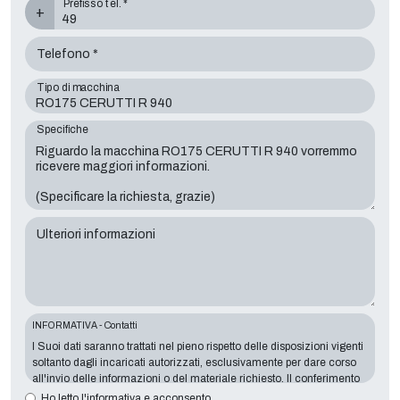
Prefisso tel. *
+
Telefono *
Tipo di macchina
Specifiche
Ulteriori informazioni
INFORMATIVA - Contatti
I Suoi dati saranno trattati nel pieno rispetto delle disposizioni vigenti
soltanto dagli incaricati autorizzati, esclusivamente per dare corso
all'invio delle informazioni o del materiale richiesto. Il conferimento
dei dati è indispensabile in relazione alle finalità sopra esposte, il
Ho letto l'informativa e acconsento