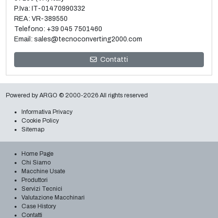
P.Iva: IT-01470990332
REA: VR-389550
Telefono:
+39 045 7501460
Email:
sales@tecnoconverting2000.com
Vendita e smontaggio 3 metallizzatori vacuum usati
Contatti
Galileo
Leggi tutto
Powered by
ARGO
© 2000-2026 All rights reserved
Informativa Privacy
Cookie Policy
Sitemap
Home Page
Chi Siamo
Macchine Usate
Produttori
Servizi Tecnici
Valutazione Macchinari
Case History
Contatti