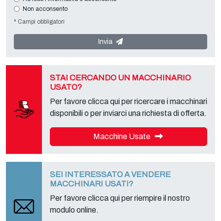
mancato conferimento comporterà l’impossibilità di contattarla e di
Non acconsento
soddisfare le sue richieste. Titolare del Trattamento è
Tecno
* Campi obbligatori
Converting 2000 S.r.l.
con sede in
Via A. Dominutti, 6 37135 (VR)
Italy
. I Suoi dati non saranno comunicati a terzi, né diffusi. Lei potrà
rivolgersi al "Servizio Privacy" presso il titolare del trattamento per
Invia
esercitare i diritti previsti e per ottenere l’informativa completa,
scaricabile sulla apposita pagina privacy del presente sito.
STAI CERCANDO UN MACCHINARIO
USATO?
Per favore clicca qui per ricercare i macchinari
disponibili o per inviarci una richiesta di offerta.
Macchine Usate
SEI INTERESSATO A VENDERE
MACCHINARI USATI?
Per favore clicca qui per riempire il nostro
modulo online.