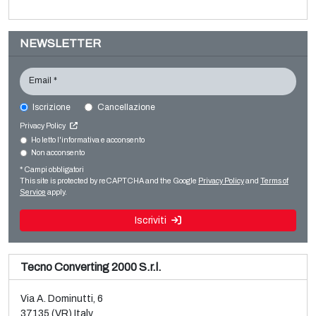
NEWSLETTER
Email *
Iscrizione
Cancellazione
WINDMÖLLER & HÖLSCHER AD2360/22
Privacy Policy
Bag making
Ho letto l'informativa e acconsento
Non acconsento
Vendita e smontaggio linea usata per BOPP Brückner 3
Paper Sack making
strati
* Campi obbligatori
Leggi tutto
This site is protected by reCAPTCHA and the Google
Privacy Policy
and
Terms of
Leggi tutto
Service
apply.
Iscriviti
Tecno Converting 2000 S.r.l.
Via A. Dominutti, 6
37135 (VR) Italy