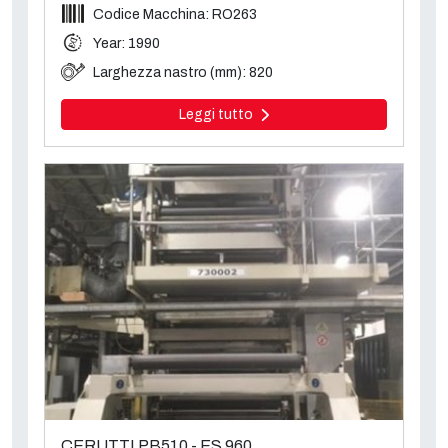
Codice Macchina: RO263
Year: 1990
Larghezza nastro (mm): 820
Leggi tutto
CERUTTI PB510 - ES 960