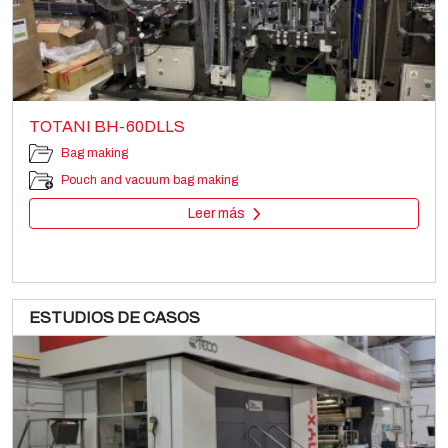
TOTANI BH-60DLLS
Bag making
Pouch and vacuum bag making
Leer más
ESTUDIOS DE CASOS