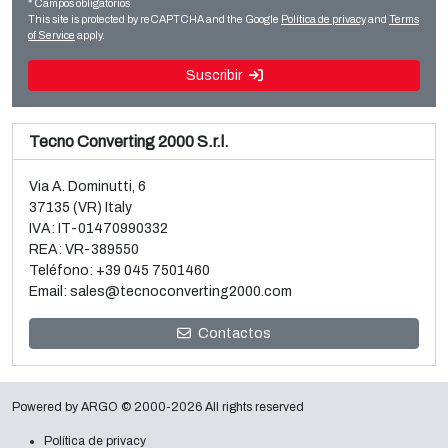
usada
* Campos obligatorios
Leer más
This site is protected by reCAPTCHA and the Google
Política de privacy
and
Terms
Leer más
of Service
apply.
Suscribir
Tecno Converting 2000 S.r.l.
Via A. Dominutti, 6
37135 (VR) Italy
IVA: IT-01470990332
REA: VR-389550
Teléfono:
+39 045 7501460
Email:
sales@tecnoconverting2000.com
Venta y desmontaje de 3 Metalizadoras al vacío Galileo
Contactos
Leer más
Powered by
ARGO
© 2000-2026 All rights reserved
Política de privacy