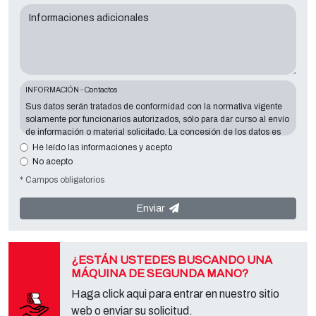
Informaciones adicionales
INFORMACIÓN - Contactos
Sus datos serán tratados de conformidad con la normativa vigente
solamente por funcionarios autorizados, sólo para dar curso al envío
de información o material solicitado. La concesión de los datos es
esencial en relación con la finalidad expuesta; los datos que faltan
He leído las informaciones y acepto
harán imposible contactar con usted y satisfacer sus peticiones. El
No acepto
responsable de los datos es
Tecno Converting 2000 S.r.l.
situado en
* Campos obligatorios
Via A. Dominutti, 6 37135 (VR) Italy
. Sus datos no serán
comunicados o difundidos a terceros. Puede ponerse en contacto
con el "Servicio de Privacy " en la parte Controller de datos para
Enviar
ejercer todos los derechos previstos y para obtener la información
completa, puede descargarlo en la página de la privacy adecuada
de este sitio.
¿ESTÁN USTEDES BUSCANDO UNA
MÁQUINA DE SEGUNDA MANO?
Haga click aqui para entrar en nuestro sitio
web o enviar su solicitud.