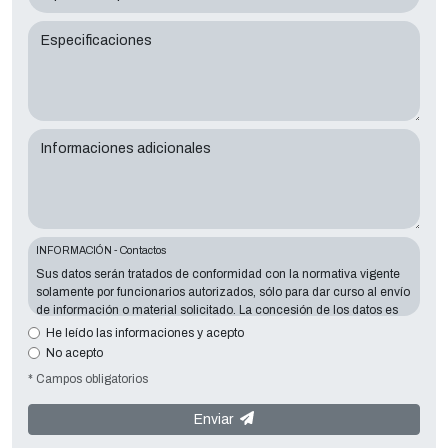
Especificaciones
Informaciones adicionales
INFORMACIÓN - Contactos
Sus datos serán tratados de conformidad con la normativa vigente
solamente por funcionarios autorizados, sólo para dar curso al envío
de información o material solicitado. La concesión de los datos es
esencial en relación con la finalidad expuesta; los datos que faltan
He leído las informaciones y acepto
harán imposible contactar con usted y satisfacer sus peticiones. El
No acepto
responsable de los datos es
Tecno Converting 2000 S.r.l.
situado en
* Campos obligatorios
Via A. Dominutti, 6 37135 (VR) Italy
. Sus datos no serán
comunicados o difundidos a terceros. Puede ponerse en contacto
con el "Servicio de Privacy " en la parte Controller de datos para
Enviar
ejercer todos los derechos previstos y para obtener la información