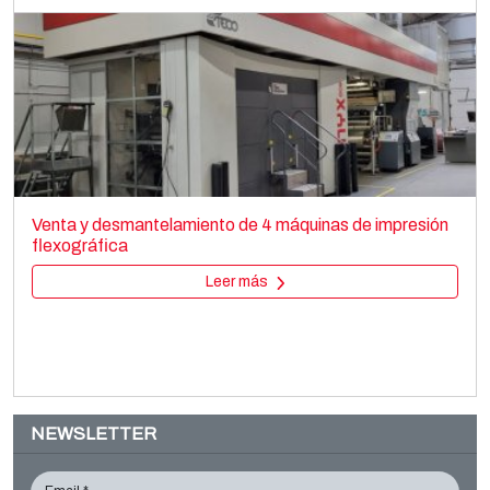
TOTANI ST-24-1
Bag making
Venta y desmantelamiento de 4 máquinas de impresión
Pouch and vacuum bag making
flexográfica
Leer más
Leer más
NEWSLETTER