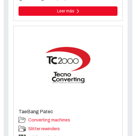
Leer más
TaeBang Patec
Converting machines
Slitter rewinders