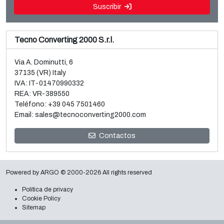
Suscribir
Tecno Converting 2000 S.r.l.
Via A. Dominutti, 6
37135 (VR) Italy
IVA: IT-01470990332
REA: VR-389550
Teléfono:
+39 045 7501460
Email:
sales@tecnoconverting2000.com
Venta y desmontaje de 3 Metalizadoras al vacío Galileo
Contactos
Leer más
Powered by
ARGO
© 2000-2026 All rights reserved
Política de privacy
Cookie Policy
Sitemap