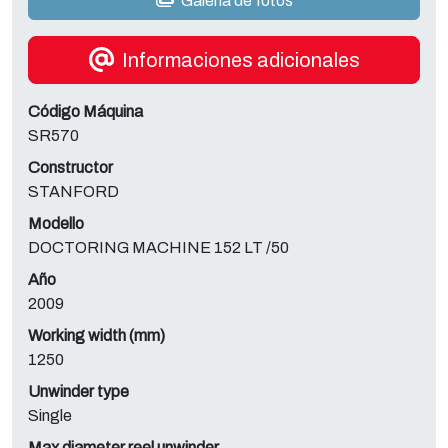
Galería de fotos
Informaciones adicionales
Código Máquina
SR570
Constructor
STANFORD
Modello
DOCTORING MACHINE 152 LT /50
Año
2009
Working width (mm)
1250
Unwinder type
Single
Max diameter reel unwinder