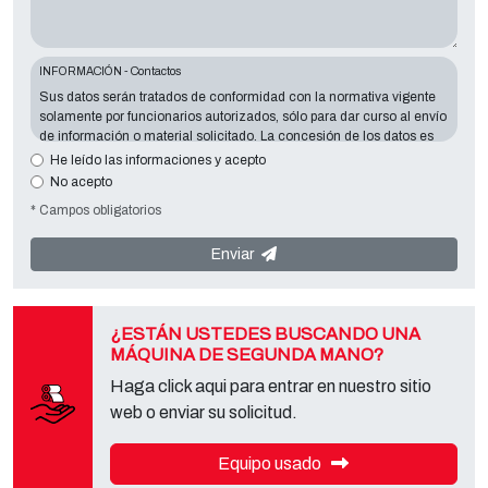
INFORMACIÓN - Contactos
Sus datos serán tratados de conformidad con la normativa vigente
solamente por funcionarios autorizados, sólo para dar curso al envío
de información o material solicitado. La concesión de los datos es
esencial en relación con la finalidad expuesta; los datos que faltan
He leído las informaciones y acepto
harán imposible contactar con usted y satisfacer sus peticiones. El
No acepto
responsable de los datos es
Tecno Converting 2000 S.r.l.
situado en
* Campos obligatorios
Via A. Dominutti, 6 37135 (VR) Italy
. Sus datos no serán
comunicados o difundidos a terceros. Puede ponerse en contacto
con el "Servicio de Privacy " en la parte Controller de datos para
Enviar
ejercer todos los derechos previstos y para obtener la información
completa, puede descargarlo en la página de la privacy adecuada
de este sitio.
¿ESTÁN USTEDES BUSCANDO UNA
MÁQUINA DE SEGUNDA MANO?
Haga click aqui para entrar en nuestro sitio
web o enviar su solicitud.
Equipo usado