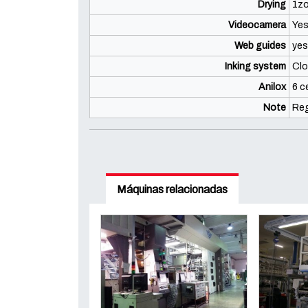
Drying
1zo
Videocamera
Yes
Web guides
yes
Inking system
Clo
Anilox
6 c
Note
Reg
Máquinas relacionadas