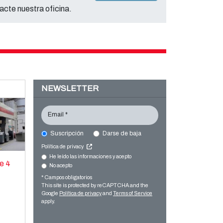
acte nuestra oficina.
NEWSLETTER
Email *
Suscripción
Darse de baja
Política de privacy
He leído las informaciones y acepto
e 4
No acepto
* Campos obligatorios
This site is protected by reCAPTCHA and the
Google
Política de privacy
and
Terms of Service
apply.