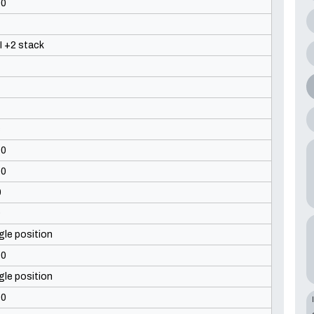
00
I +2 stack
s
00
00
0
0
gle position
00
gle position
00