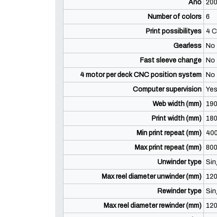
Año
20
Number of colors
6
Print possibilityes
4 C
Gearless
No
Fast sleeve change
No
4 motor per deck CNC position system
No
Computer supervision
Ye
Web width (mm)
19
Print width (mm)
18
Min print repeat (mm)
40
Max print repeat (mm)
80
Unwinder type
Sin
Max reel diameter unwinder (mm)
12
Rewinder type
Sin
Max reel diameter rewinder (mm)
12