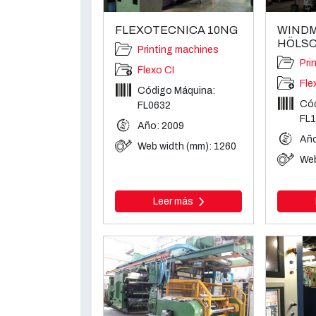
FLEXOTECNICA 10NG
WINDM
HÖLSC
Printing machines
Pri
Flexo CI
Fle
Código Máquina:
Cód
FL0632
FL
Año: 2009
Año
Web width (mm): 1260
Web
Leer más