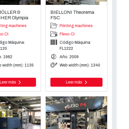
ÖLLER &
BIELLONI Theorema
HER Olympia
FSC
nting machines
Printing machines
xo CI
Flexo CI
igo Máquina:
Código Máquina:
1120
FL1222
: 1982
Año: 2009
 width (mm): 1135
Web width (mm): 1340
Leer más
Leer más