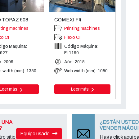
 TOPAZ 608
COMEXI F4
nting machines
Printing machines
xo CI
Flexo CI
igo Máquina:
Código Máquina:
0927
FL1190
: 2009
Año: 2015
 width (mm): 1350
Web width (mm): 1050
Leer más
Leer más
 UNA
¿ESTÁN USTED
?
VENDER MÁQU
Equipo usado
ro sitio
Haga click aqui p