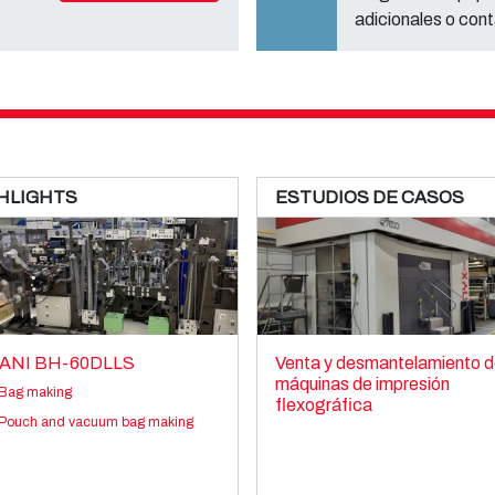
adicionales o cont
HLIGHTS
ESTUDIOS DE CASOS
ANI BH-60DLLS
Venta y desmantelamiento d
máquinas de impresión
Bag making
flexográfica
Pouch and vacuum bag making