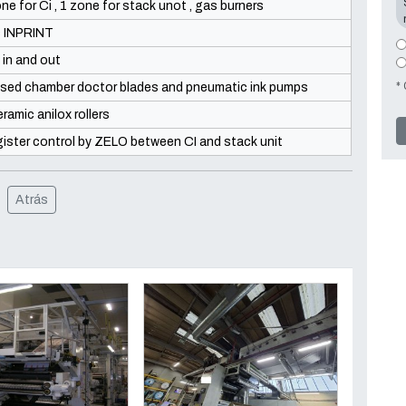
ne for Ci , 1 zone for stack unot , gas burners
 INPRINT
 in and out
*
sed chamber doctor blades and pneumatic ink pumps
eramic anilox rollers
ister control by ZELO between CI and stack unit
Atrás