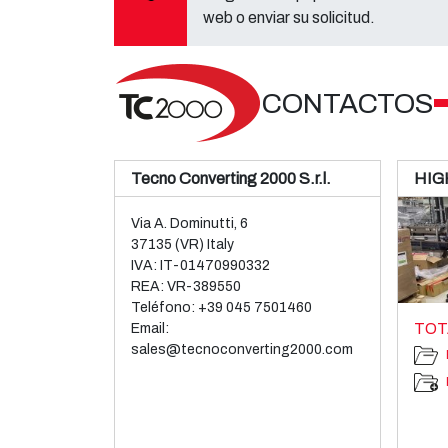
web o enviar su solicitud.
CONTACTOS
Tecno Converting 2000 S.r.l.
HIG
Via A. Dominutti, 6
37135 (VR) Italy
IVA: IT-01470990332
REA: VR-389550
Teléfono:
+39 045 7501460
TOT
Email:
sales@tecnoconverting2000.com