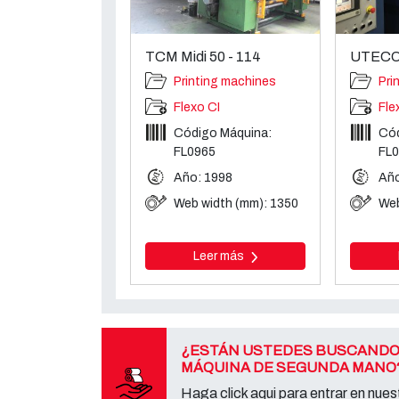
TCM Midi 50 - 114
UTECO
Printing machines
Pri
Flexo CI
Fle
Código Máquina:
Cód
FL0965
FL
Año: 1998
Año
Web width (mm): 1350
Web
Leer más
¿ESTÁN USTEDES BUSCANDO
MÁQUINA DE SEGUNDA MANO
Haga click aqui para entrar en nuest