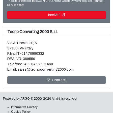
Leggi tutto
This site is protected by reCAPTCHA and the Google
Privacy Policy
and
Terms of
Leggi tutto
Service
apply.
Iscriviti
Tecno Converting 2000 S.r.l.
Via A. Dominutti, 6
37135 (VR) Italy
P.Iva: IT-01470990332
REA: VR-389550
Telefono:
+39 045 7501460
Email:
sales@tecnoconverting2000.com
Vendita e smontaggio 3 metallizzatori vacuum usati
Contatti
Galileo
Leggi tutto
Powered by
ARGO
© 2000-2026 All rights reserved
Informativa Privacy
Cookie Policy