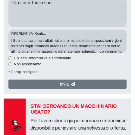
Ulteriori informazioni
INFORMATIVA - Contatti
I Suoi dati saranno trattati nel pieno rispetto delle disposizioni vigenti
soltanto dagli incaricati autorizzati, esclusivamente per dare corso
all'invio delle informazioni o del materiale richiesto. Il conferimento
dei dati è indispensabile in relazione alle finalità sopra esposte, il
Ho letto l'informativa e acconsento
mancato conferimento comporterà l’impossibilità di contattarla e di
Non acconsento
soddisfare le sue richieste. Titolare del Trattamento è
Tecno
* Campi obbligatori
Converting 2000 S.r.l.
con sede in
Via A. Dominutti, 6 37135 (VR)
Italy
. I Suoi dati non saranno comunicati a terzi, né diffusi. Lei potrà
rivolgersi al "Servizio Privacy" presso il titolare del trattamento per
Invia
esercitare i diritti previsti e per ottenere l’informativa completa,
scaricabile sulla apposita pagina privacy del presente sito.
STAI CERCANDO UN MACCHINARIO
USATO?
Per favore clicca qui per ricercare i macchinari
disponibili o per inviarci una richiesta di offerta.