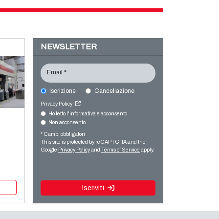
NEWSLETTER
Email *
Iscrizione
Cancellazione
Privacy Policy
Ho letto l'informativa e acconsento
Non acconsento
* Campi obbligatori
This site is protected by reCAPTCHA and the
Google
Privacy Policy
and
Terms of Service
apply.
Iscriviti