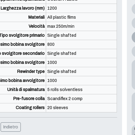
Larghezza lavoro (mm)
1200
Materiali
All plastic films
Velocità
max 250m/min
Tipo svolgitore primario
Single shafted
simo bobina svolgitore
800
 svolgitore secondario
Single shafted
simo bobina svolgitore
1000
Rewinder type
Single shafted
imo bobina avvolgitore
1000
Unità di spalmatura
5 rolls solventless
Pre-fusore colla
Scandiflex 2 comp
Coating rollers
20 sleeves
Indietro