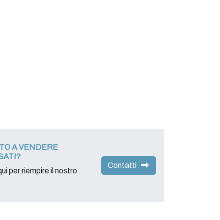
ATO A VENDERE
SATI?
Contatti
ui per riempire il nostro