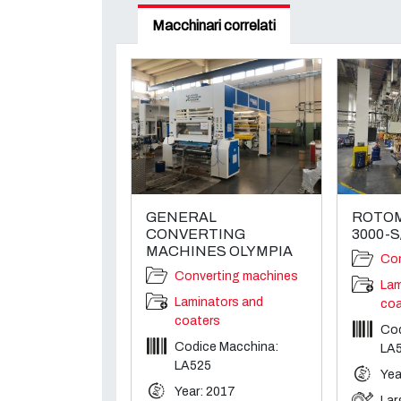
Macchinari correlati
GENERAL
ROTO
CONVERTING
3000-S
MACHINES OLYMPIA
Con
Converting machines
Lam
Laminators and
coa
coaters
Cod
Codice Macchina:
LA
LA525
Yea
Year: 2017
Lar