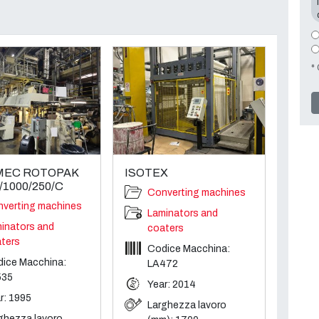
* 
MEC ROTOPAK
ISOTEX
/1000/250/C
Converting machines
verting machines
Laminators and
inators and
coaters
ters
Codice Macchina:
ice Macchina:
LA472
535
Year: 2014
r: 1995
Larghezza lavoro
ghezza lavoro