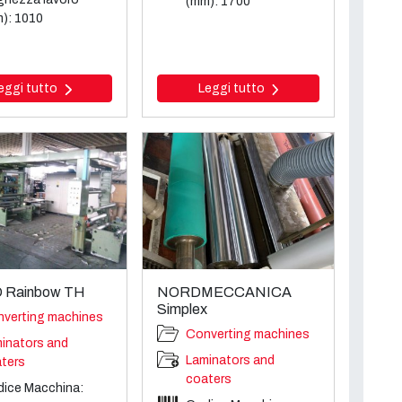
(mm): 1700
): 1010
eggi tutto
Leggi tutto
 Rainbow TH
NORDMECCANICA
Simplex
verting machines
Converting machines
inators and
Laminators and
ters
coaters
ice Macchina: