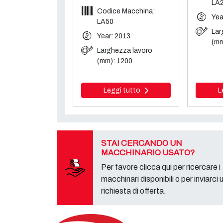
LA
Codice Macchina:
Yea
LA50
Lar
Year: 2013
(mm
Larghezza lavoro
(mm): 1200
Leggi tutto
L
STAI CERCANDO UN
MACCHINARIO USATO?
Per favore clicca qui per ricercare i
macchinari disponibili o per inviarci 
richiesta di offerta.