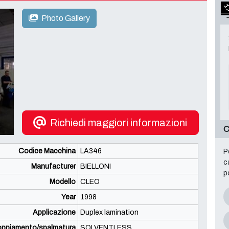
Photo Gallery
Richiedi maggiori informazioni
C
Codice Macchina
LA346
P
c
Manufacturer
BIELLONI
p
Modello
CLEO
Year
1998
Applicazione
Duplex lamination
coppiamento/spalmatura
SOLVENTLESS