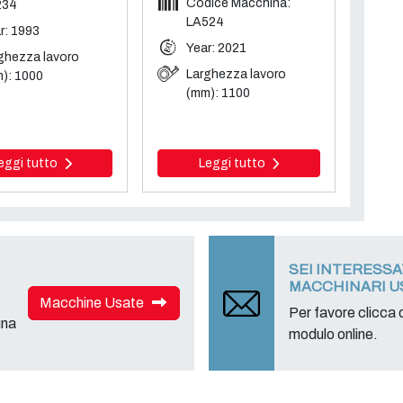
Codice Macchina:
234
LA524
r: 1993
Year: 2021
ghezza lavoro
Larghezza lavoro
): 1000
(mm): 1100
eggi tutto
Leggi tutto
SEI INTERESS
MACCHINARI U
Macchine Usate
Per favore clicca q
una
modulo online.