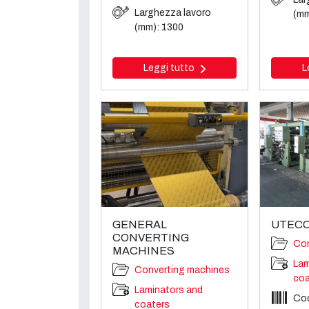
Larghezza lavoro
(mm
(mm): 1300
Leggi tutto
L
GENERAL
UTECO
CONVERTING
Con
MACHINES
Lam
Converting machines
coa
Laminators and
Cod
coaters