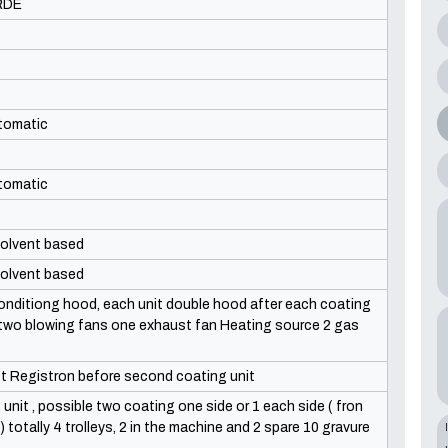
RDE
utomatic
utomatic
solvent based
solvent based
nditiong hood, each unit double hood after each coating
 two blowing fans one exhaust fan Heating source 2 gas
t Registron before second coating unit
 unit , possible two coating one side or 1 each side ( fron
) totally 4 trolleys, 2 in the machine and 2 spare 10 gravure