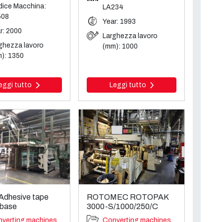
ice Macchina:
LA234
508
Year: 1993
r: 2000
Larghezza lavoro
ghezza lavoro
(mm): 1000
): 1350
eggi tutto
Leggi tutto
Adhesive tape
ROTOMEC ROTOPAK
 base
3000-S/1000/250/C
verting machines
Converting machines