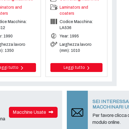
inators and
Laminators and
ters
coaters
ice Macchina:
Codice Macchina:
312
LA536
r: 1990
Year: 1995
ghezza lavoro
Larghezza lavoro
): 1350
(mm): 1010
eggi tutto
Leggi tutto
SEI INTERESS
MACCHINARI U
Macchine Usate
Per favore clicca q
una
modulo online.