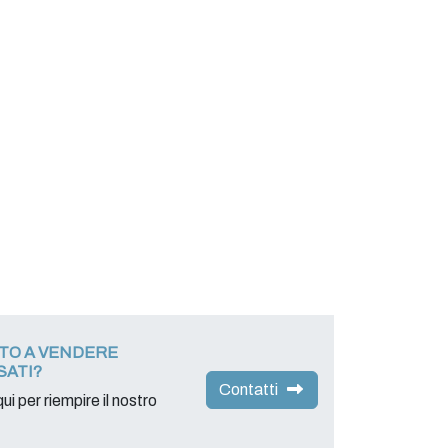
ATO A VENDERE
SATI?
Contatti
ui per riempire il nostro