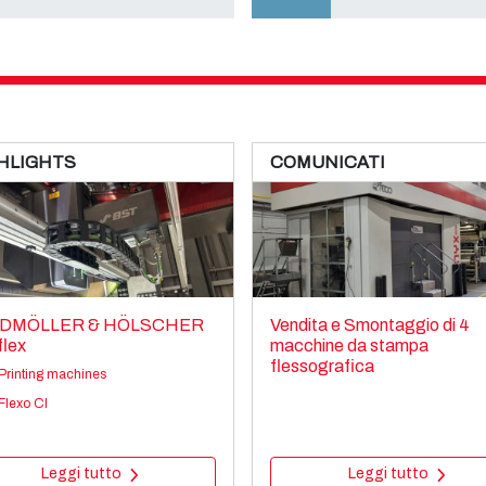
HLIGHTS
COMUNICATI
DMÖLLER & HÖLSCHER
Vendita e Smontaggio di 4
flex
macchine da stampa
flessografica
Printing machines
Flexo CI
Leggi tutto
Leggi tutto