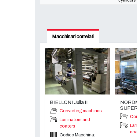
cylinders
Macchinari correlati
BIELLONI Julia II
NORD
SUPER
Converting machines
Con
Laminators and
Lam
coaters
coa
Codice Macchina: