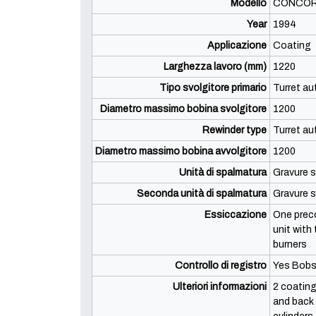
Modello
CONCO
Year
1994
Applicazione
Coating
Larghezza lavoro (mm)
1220
Tipo svolgitore primario
Turret a
Diametro massimo bobina svolgitore
1200
Rewinder type
Turret a
Diametro massimo bobina avvolgitore
1200
Unità di spalmatura
Gravure 
Seconda unità di spalmatura
Gravure 
Essiccazione
One preco
unit with
burners
Controllo di registro
Yes Bobs
Ulteriori informazioni
2 coating
and back 