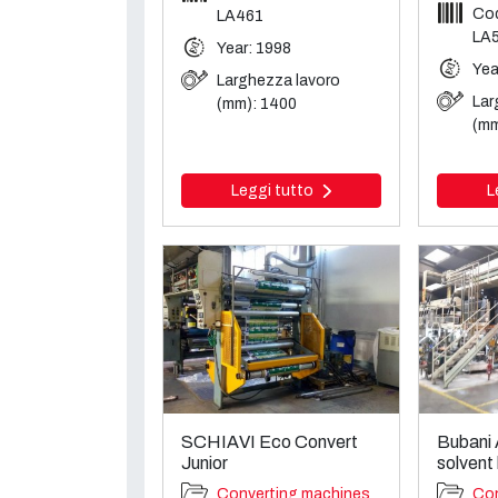
Cod
LA461
LA
Year: 1998
Yea
Larghezza lavoro
Lar
(mm): 1400
(mm
Leggi tutto
L
SCHIAVI Eco Convert
Bubani 
Junior
solvent
Converting machines
Con