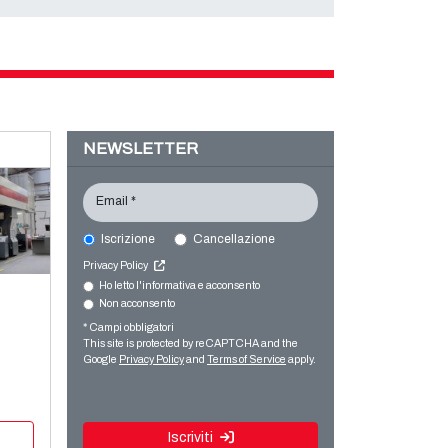
NEWSLETTER
Email *
Iscrizione
Cancellazione
Privacy Policy
Ho letto l'informativa e acconsento
Non acconsento
* Campi obbligatori
This site is protected by reCAPTCHA and the
Google
Privacy Policy
and
Terms of Service
apply.
Iscriviti