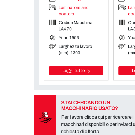
Laminators and
Lam
coaters
coa
Codice Macchina:
Cod
LA470
LA
Year: 1996
Yea
Larghezza lavoro
Lar
(mm): 1300
(mm
Leggi tutto
L
STAI CERCANDO UN
MACCHINARIO USATO?
Per favore clicca qui per ricercare i
macchinari disponibili o per inviarci 
richiesta di offerta.