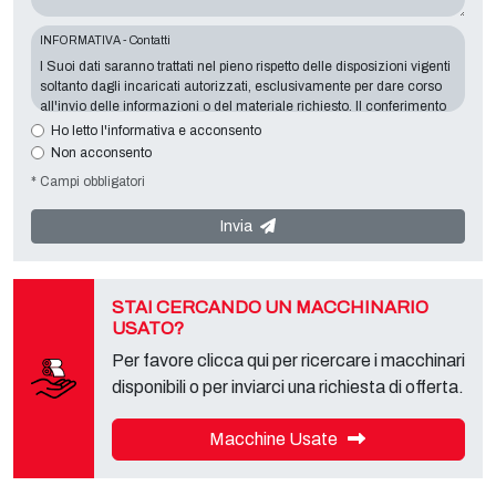
INFORMATIVA - Contatti
I Suoi dati saranno trattati nel pieno rispetto delle disposizioni vigenti
soltanto dagli incaricati autorizzati, esclusivamente per dare corso
all'invio delle informazioni o del materiale richiesto. Il conferimento
dei dati è indispensabile in relazione alle finalità sopra esposte, il
Ho letto l'informativa e acconsento
mancato conferimento comporterà l’impossibilità di contattarla e di
Non acconsento
soddisfare le sue richieste. Titolare del Trattamento è
Tecno
* Campi obbligatori
Converting 2000 S.r.l.
con sede in
Via A. Dominutti, 6 37135 (VR)
Italy
. I Suoi dati non saranno comunicati a terzi, né diffusi. Lei potrà
rivolgersi al "Servizio Privacy" presso il titolare del trattamento per
Invia
esercitare i diritti previsti e per ottenere l’informativa completa,
scaricabile sulla apposita pagina privacy del presente sito.
STAI CERCANDO UN MACCHINARIO
USATO?
Per favore clicca qui per ricercare i macchinari
disponibili o per inviarci una richiesta di offerta.
Macchine Usate