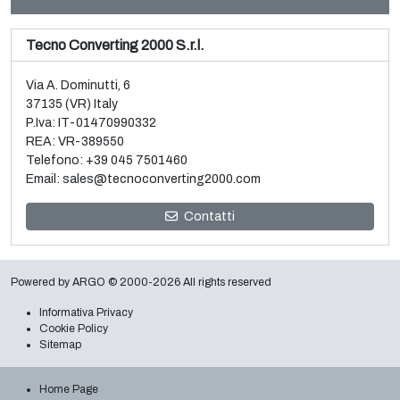
Tecno Converting 2000 S.r.l.
Via A. Dominutti, 6
37135 (VR) Italy
P.Iva: IT-01470990332
REA: VR-389550
Telefono:
+39 045 7501460
Email:
sales@tecnoconverting2000.com
Vendita e smontaggio 3 metallizzatori vacuum usati
Contatti
Galileo
Leggi tutto
Powered by
ARGO
© 2000-2026 All rights reserved
Informativa Privacy
Cookie Policy
Sitemap
Home Page